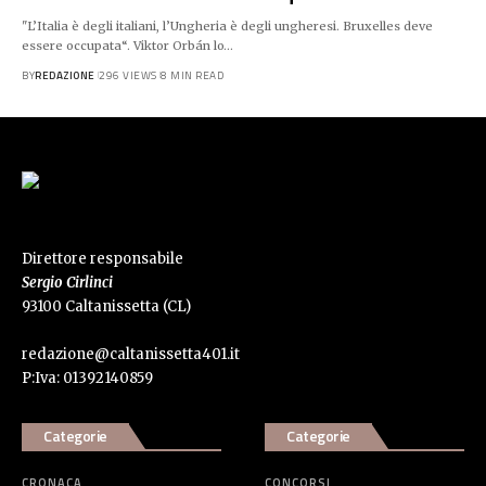
"L’Italia è degli italiani, l’Ungheria è degli ungheresi. Bruxelles deve
essere occupata“. Viktor Orbán lo…
BY
REDAZIONE
296 VIEWS
8 MIN READ
Direttore responsabile
Sergio Cirlinci
93100 Caltanissetta (CL)
redazione@caltanissetta401.it
P:Iva: 01392140859
Categorie
Categorie
CRONACA
CONCORSI