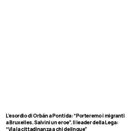
L’esordio di Orbán a Pontida: “Porteremo i migranti
a Bruxelles. Salvini un eroe”. Il leader della Lega:
“Via la cittadinanza a chi delinque”