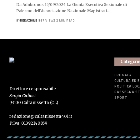
Da Adnkronos 15/09/2024 La Giunta Esecutiva Sezionale di
Palermo dell’Associazione Nazionale Magistrati…
BY
REDAZIONE
367 VIEWS
2 MIN READ
Categori
CRONACA
CULTURA ED 
POLITICA LOC
Direttore responsabile
RASSEGNA S
Sergio Cirlinci
SPORT
93100 Caltanissetta (CL)
redazione@caltanissetta401.it
P:Iva: 01392140859