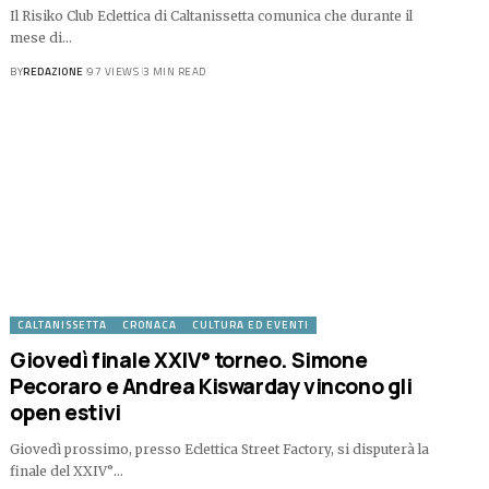
Il Risiko Club Eclettica di Caltanissetta comunica che durante il
mese di…
BY
REDAZIONE
97 VIEWS
3 MIN READ
CALTANISSETTA
CRONACA
CULTURA ED EVENTI
Giovedì finale XXIV° torneo. Simone
Pecoraro e Andrea Kiswarday vincono gli
open estivi
Giovedì prossimo, presso Eclettica Street Factory, si disputerà la
finale del XXIV°…