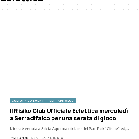
CULTURA ED EVENTI
SERRADIFALCO
Il Risiko Club Ufficiale Eclettica mercoledì
a Serradifalco per una serata di gioco
L’idea è venuta a Silvia Aquilina titolare del Bar Pub “Cliché” ed,…
BY
REDAZIONE
78 VIEWS
2 MIN READ