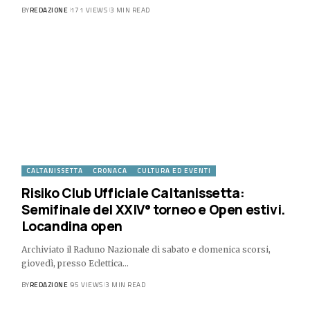
BY
REDAZIONE
171 VIEWS
3 MIN READ
CALTANISSETTA
CRONACA
CULTURA ED EVENTI
Risiko Club Ufficiale Caltanissetta:
Semifinale del XXIV° torneo e Open estivi.
Locandina open
Archiviato il Raduno Nazionale di sabato e domenica scorsi,
giovedì, presso Eclettica…
BY
REDAZIONE
95 VIEWS
3 MIN READ