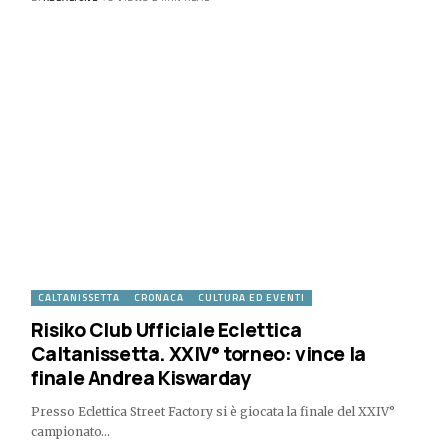
CALTANISSETTA
CRONACA
CULTURA ED EVENTI
Risiko Club Ufficiale Eclettica
Caltanissetta. XXIV° torneo: vince la
finale Andrea Kiswarday
Presso Eclettica Street Factory si è giocata la finale del XXIV°
campionato…