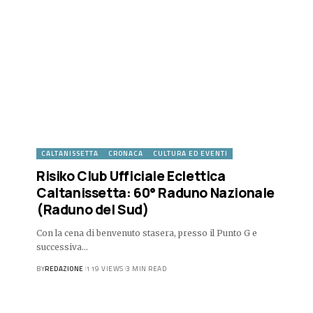
CALTANISSETTA
CRONACA
CULTURA ED EVENTI
Risiko Club Ufficiale Eclettica
Caltanissetta: 60° Raduno Nazionale
(Raduno del Sud)
Con la cena di benvenuto stasera, presso il Punto G e
successiva…
BY
REDAZIONE
119 VIEWS
3 MIN READ