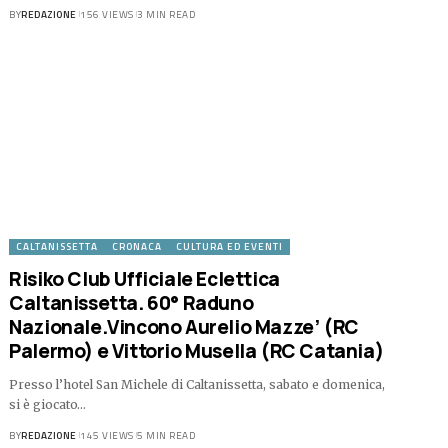
BY
REDAZIONE
156 VIEWS
3 MIN READ
CALTANISSETTA
CRONACA
CULTURA ED EVENTI
Risiko Club Ufficiale Eclettica
Caltanissetta. 60° Raduno
Nazionale.Vincono Aurelio Mazze’ (RC
Palermo) e Vittorio Musella (RC Catania)
Presso l’hotel San Michele di Caltanissetta, sabato e domenica,
si è giocato…
BY
REDAZIONE
145 VIEWS
5 MIN READ