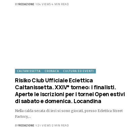
BY
REDAZIONE
104 VIEWS
4 MIN READ
CALTANISSETTA
CRONACA
CULTURA ED EVENTI
Risiko Club Ufficiale Eclettica
Caltanissetta. XXIV° torneo: i finalisti.
Aperte le iscrizioni per i tornei Open estivi
di sabato e domenica. Locandina
Nella calda serata di ieri si sono giocati, presso Eclettica Street
Factory,…
BY
REDAZIONE
121 VIEWS
2 MIN READ