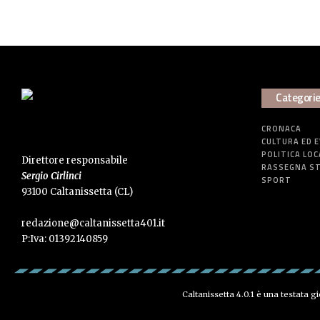
Categori
CRONACA
CULTURA ED 
POLITICA LOC
Direttore responsabile
RASSEGNA S
Sergio Cirlinci
SPORT
93100 Caltanissetta (CL)
redazione@caltanissetta401.it
P:Iva: 01392140859
Caltanissetta 4.0.1 è una testata g