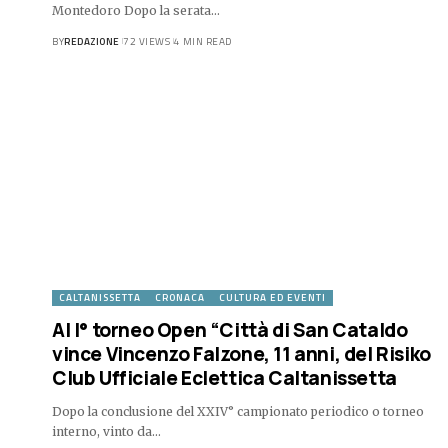
Montedoro Dopo la serata…
BY
REDAZIONE
72 VIEWS
4 MIN READ
CALTANISSETTA
CRONACA
CULTURA ED EVENTI
Al I° torneo Open “Città di San Cataldo
vince Vincenzo Falzone, 11 anni, del Risiko
Club Ufficiale Eclettica Caltanissetta
Dopo la conclusione del XXIV° campionato periodico o torneo
interno, vinto da…