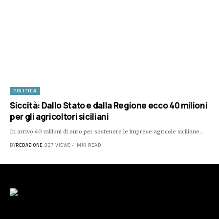
POLITICA
Siccità: Dallo Stato e dalla Regione ecco 40 milioni
per gli agricoltori siciliani
In arrivo 40 milioni di euro per sostenere le imprese agricole siciliane…
BY
REDAZIONE
327 VIEWS
4 MIN READ