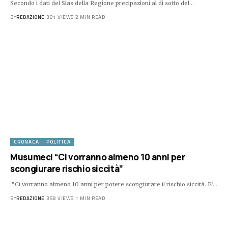
Secondo i dati del Sias della Regione precipazioni al di sotto del…
BY
REDAZIONE
301 VIEWS
2 MIN READ
CRONACA
POLITICA
Musumeci “Ci vorranno almeno 10 anni per
scongiurare rischio siccità”
“Ci vorranno almeno 10 anni per potere scongiurare il rischio siccità. E’…
BY
REDAZIONE
358 VIEWS
1 MIN READ