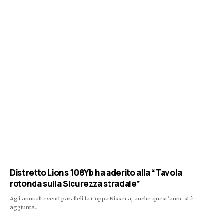
Distretto Lions 108Yb ha aderito alla “Tavola
rotonda sulla Sicurezza stradale”
Agli annuali eventi paralleli la Coppa Nissena, anche quest’anno si è
aggiunta…