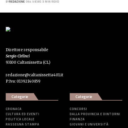
BY
REDAZIONE
364 VIEWS
3 MIN READ
Direttore responsabile
Sergio Cirlinci
93100 Caltanissetta (CL)
redazione@caltanissetta401.it
P:Iva: 01392140859
Categorie
Categorie
CRONACA
CONCORSI
CULTURA ED EVENTI
DALLA PROVINCIA E DINTORNI
POLITICA LOCALE
FINANZA
RASSEGNA STAMPA
GIOVANI E UNIVERSITÀ