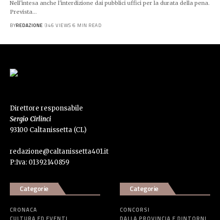
Nell'intesa anche l'interdizione dai pubblici uffici per la durata della pena.
Prevista…
BY
REDAZIONE
346 VIEWS
6 MIN READ
Direttore responsabile
Sergio Cirlinci
93100 Caltanissetta (CL)
redazione@caltanissetta401.it
P:Iva: 01392140859
Categorie
Categorie
CRONACA
CONCORSI
CULTURA ED EVENTI
DALLA PROVINCIA E DINTORNI