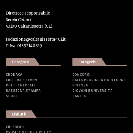
Direttore responsabile
Sergio Cirlinci
93100 Caltanissetta (CL)
redazione@caltanissetta401.it
P:Iva: 01392140859
Categorie
Categorie
CRONACA
CONCORSI
CULTURA ED EVENTI
DALLA PROVINCIA E DINTORNI
POLITICA LOCALE
FINANZA
RASSEGNA STAMPA
GIOVANI E UNIVERSITÀ
SPORT
SANITÀ
Link utili
CHI SIAMO
PRIVACY & COOKIE POLICY