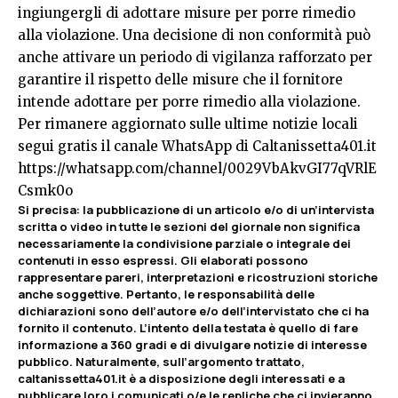
ingiungergli di adottare misure per porre rimedio
alla violazione. Una decisione di non conformità può
anche attivare un periodo di vigilanza rafforzato per
garantire il rispetto delle misure che il fornitore
intende adottare per porre rimedio alla violazione.
Per rimanere aggiornato sulle ultime notizie locali
segui gratis il canale WhatsApp di Caltanissetta401.it
https://whatsapp.com/channel/0029VbAkvGI77qVRlE
Csmk0o
Si precisa: la pubblicazione di un articolo e/o di un’intervista
scritta o video in tutte le sezioni del giornale non significa
necessariamente la condivisione parziale o integrale dei
contenuti in esso espressi. Gli elaborati possono
rappresentare pareri, interpretazioni e ricostruzioni storiche
anche soggettive. Pertanto, le responsabilità delle
dichiarazioni sono dell’autore e/o dell’intervistato che ci ha
fornito il contenuto. L’intento della testata è quello di fare
informazione a 360 gradi e di divulgare notizie di interesse
pubblico. Naturalmente, sull’argomento trattato,
caltanissetta401.it è a disposizione degli interessati e a
pubblicare loro i comunicati o/e le repliche che ci invieranno.