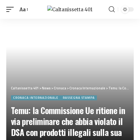
Aa
Caltanissetta 401
>
News
>
Cronaca
>
Cronaca Internazionale
>
Temu: la Commissione Ue ritiene in via preliminare che abbia violato il DSA con prodotti illegali sulla sua piattaforma
CRONACA INTERNAZIONALE
RASSEGNA STAMPA
Temu: la Commissione Ue ritiene in
via preliminare che abbia violato il
DSA con prodotti illegali sulla sua