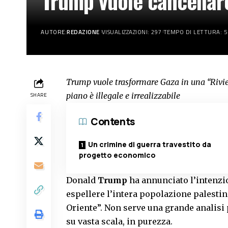
Trump vuole cancellare
AUTORE:
REDAZIONE
VISUALIZZAZIONI: 297
TEMPO DI LETTURA: 5
Trump vuole trasformare Gaza in una “Rivier
piano è illegale e irrealizzabile
SHARE
Contents
Un crimine di guerra travestito da
progetto economico
Donald
Trump
ha annunciato l’intenzio
espellere l’intera popolazione palestin
Oriente”. Non serve una grande analisi p
su vasta scala, in purezza.