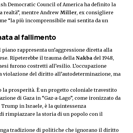
ish Democratic Council of America ha definito la
a realtà”, mentre Andrew
Miller
, ex consigliere
come “la più incomprensibile mai sentita da un
nata al fallimento
à, il piano rappresenta un’aggressione diretta alla
ese. Ripeterebbe il trauma della
Nakba
del 1948,
esi furono costretti all’esilio. L’occupazione
 violazione del diritto all’autodeterminazione, ma
 la prosperità. È un progetto coloniale travestito
zione di Gaza in “Gaz-a-Lago”, come ironizzato da
i Trump in Israele, è la quintessenza
i rimpiazzare la storia di un popolo con il
nga tradizione di politiche che ignorano il diritto