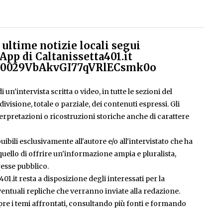
ultime notizie locali segui
App di Caltanissetta401.it
el/0029VbAkvGI77qVRlECsmk0o
 un'intervista scritta o video, in tutte le sezioni del
isione, totale o parziale, dei contenuti espressi. Gli
rpretazioni o ricostruzioni storiche anche di carattere
ibili esclusivamente all'autore e/o all'intervistato che ha
è quello di offrire un'informazione ampia e pluralista,
esse pubblico.
401.it resta a disposizione degli interessati per la
entuali repliche che verranno inviate alla redazione.
pre i temi affrontati, consultando più fonti e formando