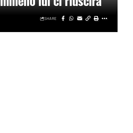
emmeno lui ci riuscirà
SHARE