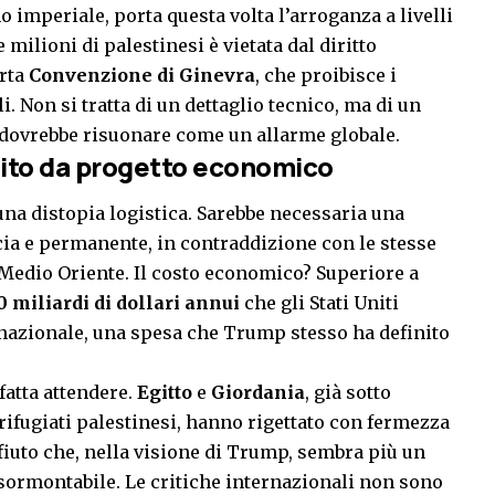
imperiale, porta questa volta l’arroganza a livelli
e milioni di palestinesi è vietata dal diritto
arta
Convenzione di Ginevra
, che proibisce i
i. Non si tratta di un dettaglio tecnico, ma di un
o dovrebbe risuonare come un allarme globale.
tito da progetto economico
 una distopia logistica. Sarebbe necessaria una
ia e permanente, in contraddizione con le stesse
Medio Oriente. Il costo economico? Superiore a
0 miliardi di dollari annui
che gli Stati Uniti
nazionale, una spesa che Trump stesso ha definito
fatta attendere.
Egitto
e
Giordania
, già sotto
 rifugiati palestinesi, hanno rigettato con fermezza
rifiuto che, nella visione di Trump, sembra più un
nsormontabile. Le critiche internazionali non sono