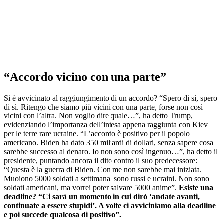
“Accordo vicino con una parte”
Si è avvicinato al raggiungimento di un accordo? “Spero di sì, spero
di sì. Ritengo che siamo più vicini con una parte, forse non così
vicini con l’altra. Non voglio dire quale…”, ha detto Trump,
evidenziando l’importanza dell’intesa appena raggiunta con Kiev
per le terre rare ucraine. “L’accordo è positivo per il popolo
americano. Biden ha dato 350 miliardi di dollari, senza sapere cosa
sarebbe successo al denaro. Io non sono così ingenuo…”, ha detto il
presidente, puntando ancora il dito contro il suo predecessore:
“Questa è la guerra di Biden. Con me non sarebbe mai iniziata.
Muoiono 5000 soldati a settimana, sono russi e ucraini. Non sono
soldati americani, ma vorrei poter salvare 5000 anime”.
Esiste una
deadline? “Ci sarà un momento in cui dirò ‘andate avanti,
continuate a essere stupidi’. A volte ci avviciniamo alla deadline
e poi succede qualcosa di positivo”.