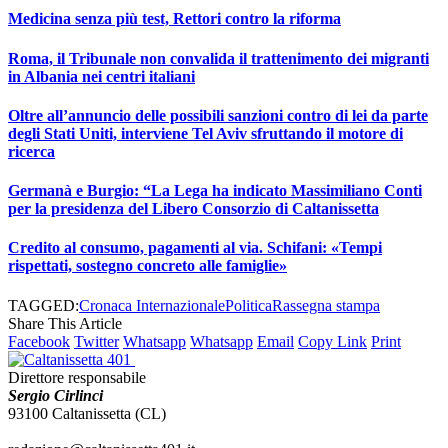
Medicina senza più test, Rettori contro la riforma
Roma, il Tribunale non convalida il trattenimento dei migranti
in Albania nei centri italiani
Oltre all’annuncio delle possibili sanzioni contro di lei da parte
degli Stati Uniti, interviene Tel Aviv sfruttando il motore di
ricerca
Germanà e Burgio: “La Lega ha indicato Massimiliano Conti
per la presidenza del Libero Consorzio di Caltanissetta
Credito al consumo, pagamenti al via. Schifani: «Tempi
rispettati, sostegno concreto alle famiglie»
TAGGED:
Cronaca Internazionale
Politica
Rassegna stampa
Share This Article
Facebook
Twitter
Whatsapp
Whatsapp
Email
Copy Link
Print
Direttore responsabile
Sergio Cirlinci
93100 Caltanissetta (CL)