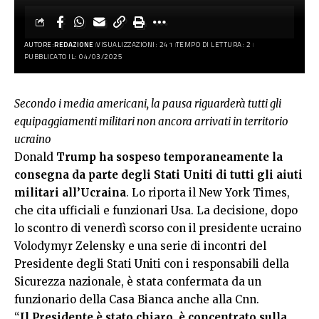
AUTORE:
REDAZIONE
VISUALIZZAZIONI: 241
TEMPO DI LETTURA: 2
PUBBLICATO IL: 04/03/2025
Secondo i media americani, la pausa riguarderà tutti gli
equipaggiamenti militari non ancora arrivati in territorio
ucraino
Donald
Trump ha sospeso temporaneamente la
consegna da parte degli Stati Uniti di tutti gli aiuti
militari all’Ucraina
. Lo riporta il New York Times,
che cita ufficiali e funzionari Usa. La decisione, dopo
lo scontro di venerdì scorso con il presidente ucraino
Volodymyr Zelensky e una serie di incontri del
Presidente degli Stati Uniti con i responsabili della
Sicurezza nazionale, è stata confermata da un
funzionario della Casa Bianca anche alla Cnn.
“
Il Presidente è stato chiaro, è concentrato sulla