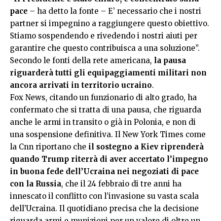
pace
– ha detto la fonte – E’ necessario che i nostri
partner si impegnino a raggiungere questo obiettivo.
Stiamo sospendendo e rivedendo i nostri aiuti per
garantire che questo contribuisca a una soluzione”.
Secondo le fonti della rete americana,
la pausa
riguarderà tutti gli equipaggiamenti militari non
ancora arrivati in territorio ucraino
.
Fox News, citando un funzionario di alto grado, ha
confermato che si tratta di una pausa, che riguarda
anche le armi in transito o già in Polonia, e non di
una sospensione definitiva. Il New York Times come
la Cnn riportano che
il sostegno a Kiev riprenderà
quando Trump riterrà di aver accertato l’impegno
in buona fede dell’Ucraina nei negoziati di pace
con la Russia
, che il 24 febbraio di tre anni ha
innescato il conflitto con l’invasione su vasta scala
dell’Ucraina. Il quotidiano precisa che la decisione
riguarda armi e munizioni per un valore di oltre un