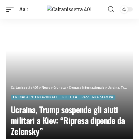
Aa
Caltanissetta 401
>
News
>
Cronaca
>
Cronaca Internazionale
>
Ucraina, Trump sospende gli aiuti militari a Kiev: “Ripresa dipende da Zelensky”
CRONACA INTERNAZIONALE
POLITICA
RASSEGNA STAMPA
Ucraina, Trump sospende gli aiuti
militari a Kiev: “Ripresa dipende da
Zelensky”