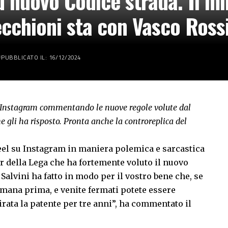
 nuovo Codice strada. Il min
ecchioni sta con Vasco Ross
PUBBLICATO IL: 16/12/2024
 su Instagram commentando le nuove regole volute dal
e gli ha risposto. Pronta anche la controreplica del
reel su Instagram in maniera polemica e sarcastica
er della Lega che ha fortemente voluto il nuovo
 Salvini ha fatto in modo per il vostro bene che, se
mana prima, e venite fermati potete essere
irata la patente per tre anni”, ha commentato il