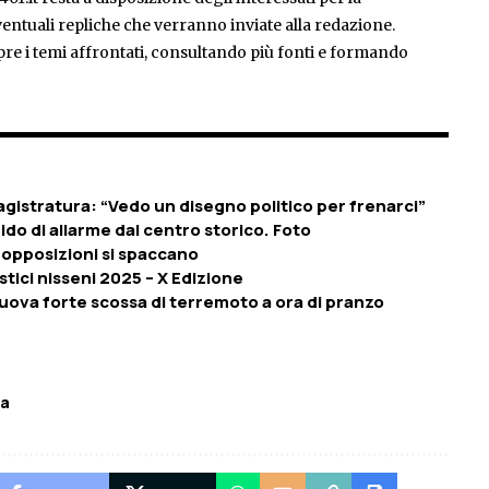
entuali repliche che verranno inviate alla redazione.
pre i temi affrontati, consultando più fonti e formando
magistratura: “Vedo un disegno politico per frenarci”
grido di allarme dal centro storico. Foto
 opposizioni si spaccano
stici nisseni 2025 – X Edizione
nuova forte scossa di terremoto a ora di pranzo
pa