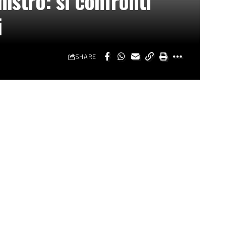
istro: si confronti
i
SHARE