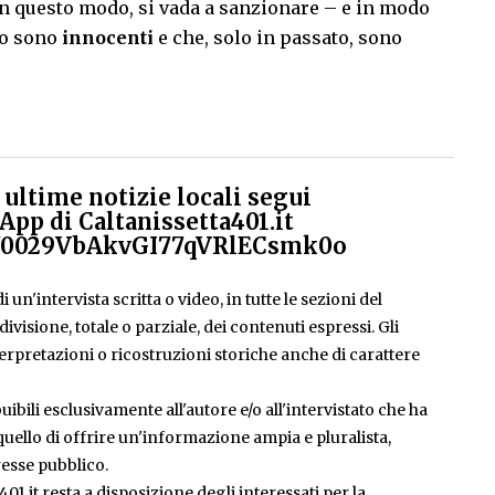
in questo modo, si vada a sanzionare – e in modo
to sono
innocenti
e che, solo in passato, sono
ultime notizie locali segui
App di Caltanissetta401.it
el/0029VbAkvGI77qVRlECsmk0o
 un'intervista scritta o video, in tutte le sezioni del
isione, totale o parziale, dei contenuti espressi. Gli
rpretazioni o ricostruzioni storiche anche di carattere
ibili esclusivamente all'autore e/o all'intervistato che ha
è quello di offrire un'informazione ampia e pluralista,
esse pubblico.
401.it resta a disposizione degli interessati per la