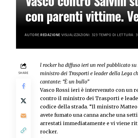
Vasco contro Salvini su
con parenti vittime. V
AUTORE:
REDAZIONE
VISUALIZZAZIONI: 323
TEMPO DI LETTURA: 3
l rocker ha diffuso ieri un reel pubblicato
ministro dei Trasporti e leader della Lega ch
SHARE
cantante: “È un bullo”
Vasco Rossi ieri è intervenuto con un 
contro il ministro dei Trasporti e lead
codice della strada. “Il ministro Matteo
avete fumato una canna anche una setti
arrestati immediatamente e vi viene rit
rocker.