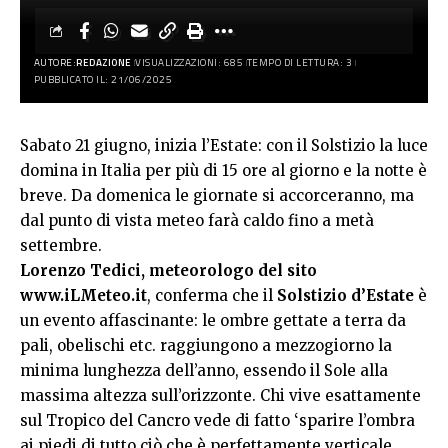
AUTORE:
REDAZIONE
VISUALIZZAZIONI: 685
TEMPO DI LETTURA: 3
PUBBLICATO IL: 21/06/2025
Sabato 21 giugno, inizia l’Estate: con il Solstizio la luce
domina in Italia per più di 15 ore al giorno e la notte è
breve. Da domenica le giornate si accorceranno, ma
dal punto di vista meteo farà caldo fino a metà
settembre.
Lorenzo Tedici, meteorologo del sito
www.iLMeteo.it
, conferma che il
Solstizio d’Estate
è
un evento affascinante: le ombre gettate a terra da
pali, obelischi etc. raggiungono a mezzogiorno la
minima lunghezza dell’anno, essendo il Sole alla
massima altezza sull’orizzonte. Chi vive esattamente
sul Tropico del Cancro vede di fatto ‘sparire l’ombra
ai piedi di tutto ciò che è perfettamente verticale.