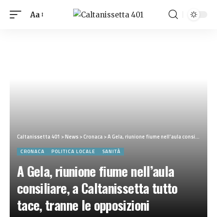
Aa
Caltanissetta 401
>
News
>
Cronaca
>
A Gela, riunione fiume nell’aula consiliare, a Caltanissetta tutto tace, tranne le opposizioni
CRONACA
POLITICA LOCALE
SANITÀ
A Gela, riunione fiume nell’aula
consiliare, a Caltanissetta tutto
tace, tranne le opposizioni