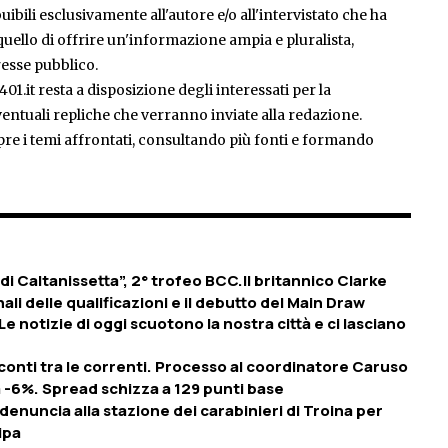
ibili esclusivamente all'autore e/o all'intervistato che ha
è quello di offrire un'informazione ampia e pluralista,
esse pubblico.
401.it resta a disposizione degli interessati per la
entuali repliche che verranno inviate alla redazione.
pre i temi affrontati, consultando più fonti e formando
di Caltanissetta”, 2° trofeo BCC.Il britannico Clarke
nali delle qualificazioni e il debutto del Main Draw
Le notizie di oggi scuotono la nostra città e ci lasciano
 conti tra le correnti. Processo al coordinatore Caruso
 a -6%. Spread schizza a 129 punti base
denuncia alla stazione dei carabinieri di Troina per
ipa