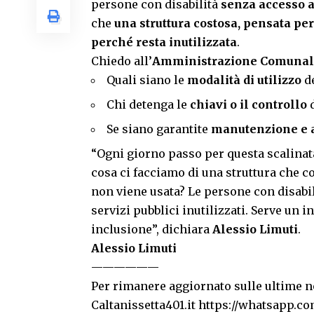
persone con disabilità
senza accesso a
che
una struttura costosa, pensata per 
perché resta inutilizzata
.
Chiedo all’
Amministrazione Comunal
Quali siano le
modalità di utilizzo
de
Chi detenga le
chiavi o il controllo
d
Se siano garantite
manutenzione e 
“Ogni giorno passo per questa scalinata
cosa ci facciamo di una struttura che co
non viene usata? Le persone con disabil
servizi pubblici inutilizzati. Serve un
inclusione”, dichiara
Alessio Limuti
.
Alessio Limuti
——————
Per rimanere aggiornato sulle ultime no
Caltanissetta401.it
https://whatsapp.