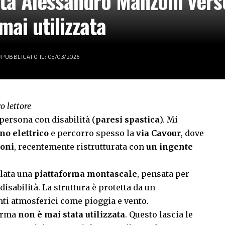
ata Alessandro Manzoni verso
ai utilizzata
PUBBLICATO IL: 05/03/2026
o lettore
persona con disabilità (
paresi spastica
). Mi
no elettrico
e percorro spesso la
via Cavour
, dove
oni
, recentemente ristrutturata con
un ingente
llata una
piattaforma montascale
, pensata per
disabilità. La struttura è protetta da un
nti atmosferici come pioggia e vento.
forma
non è mai stata utilizzata
. Questo lascia le