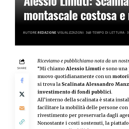
Alessio Limuti: Scalin
montascale costosa e m
AUTORE:
REDAZIONE
VISUALIZZAZIONI: 348
TEMPO DI LETTURA: 3
Riceviamo e pubblichiamo nota da un nostr
“Mi chiamo
Alessio Limuti
e sono una 
SHARE
muovo quotidianamente con un
motori
si trova la
Scalinata Alessandro Manz
investimento di fondi pubblici
.
All’interno della scalinata è stata insta
facilitare la mobilità delle persone con 
rivestimento per preservarla dagli age
Nonostante i costi sostenuti, la piatta