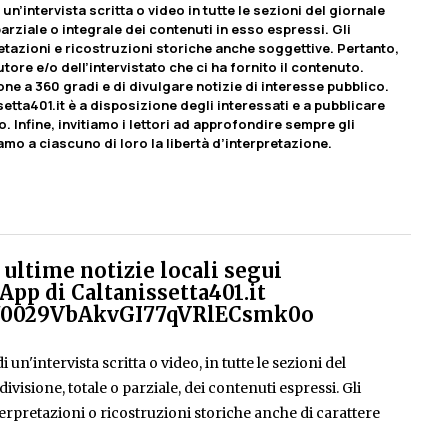
un’intervista scritta o video in tutte le sezioni del giornale
rziale o integrale dei contenuti in esso espressi. Gli
etazioni e ricostruzioni storiche anche soggettive. Pertanto,
tore e/o dell’intervistato che ci ha fornito il contenuto.
ione a 360 gradi e di divulgare notizie di interesse pubblico.
etta401.it è a disposizione degli interessati e a pubblicare
o. Infine, invitiamo i lettori ad approfondire sempre gli
iamo a ciascuno di loro la libertà d’interpretazione.
ultime notizie locali segui
App di Caltanissetta401.it
el/0029VbAkvGI77qVRlECsmk0o
 un'intervista scritta o video, in tutte le sezioni del
isione, totale o parziale, dei contenuti espressi. Gli
rpretazioni o ricostruzioni storiche anche di carattere