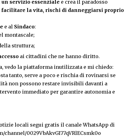
 un servizio essenziale
e crea il paradosso
facilitare la vita, rischi di danneggiarsi proprio
e
e al
Sindaco
:
l montascale;
ella struttura;
accesso
ai cittadini che ne hanno diritto.
, vedo la piattaforma inutilizzata e mi chiedo:
sta tanto, serve a poco e rischia di rovinarsi se
ità non possono restare invisibili davanti a
 intervento immediato per garantire autonomia e
tizie locali segui gratis il canale WhatsApp di
com/channel/0029VbAkvGI77qVRlECsmk0o