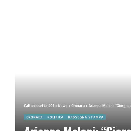
Caltanissetta 401
>
News
>
Cronaca
>
Arianna Meloni: “Giorgia p
CRONACA
POLITICA
RASSEGNA STAMPA