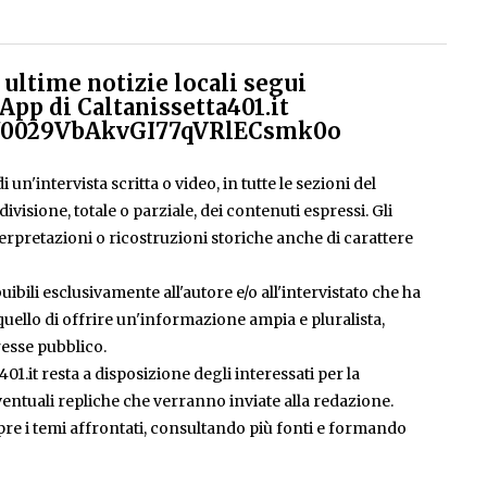
ultime notizie locali segui
App di Caltanissetta401.it
el/0029VbAkvGI77qVRlECsmk0o
 un'intervista scritta o video, in tutte le sezioni del
isione, totale o parziale, dei contenuti espressi. Gli
rpretazioni o ricostruzioni storiche anche di carattere
ibili esclusivamente all'autore e/o all'intervistato che ha
è quello di offrire un'informazione ampia e pluralista,
esse pubblico.
401.it resta a disposizione degli interessati per la
entuali repliche che verranno inviate alla redazione.
pre i temi affrontati, consultando più fonti e formando