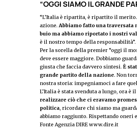
“OGGI SIAMO IL GRANDE PA
“L’Italia è ripartita, è ripartito il meri
azione.
Abbiamo fatto una traversata 
buio ma abbiamo riportato i nostri val
è il nostro tempo della responsabilità”.
Per la sorella della premier “oggi il m
deve essere maggiore. Dobbiamo guarda
giusta che faccia davvero sintesi.
È sta
grande partito della nazione
. Non to
nostra storia: impegniamoci a fare quell
L’Italia è stata svenduta a lungo, ora è 
realizzare ciò che ci eravamo promess
politica
, ricordare chi siamo ma guarda
abbiamo raggiunto. Rispettando oneri e
Fonte Agenzia DIRE www.dire.it