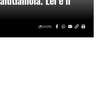
aiutiamola. Lei è il
SHARE