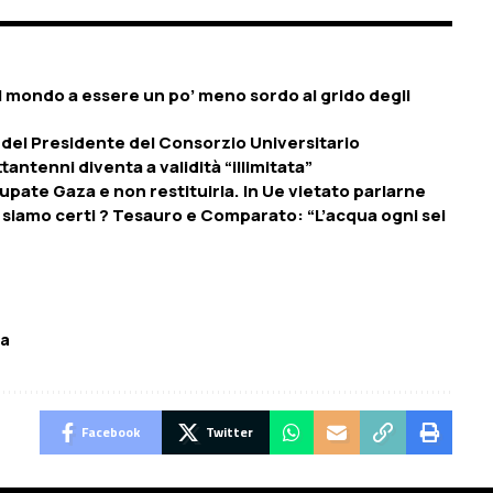
 il mondo a essere un po’ meno sordo al grido degli
a del Presidente del Consorzio Universitario
ttantenni diventa a validità “illimitata”
pate Gaza e non restituirla. In Ue vietato parlarne
 siamo certi ? Tesauro e Comparato: “L’acqua ogni sei
pa
Facebook
Twitter