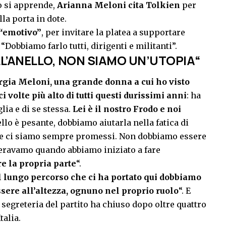
to si apprende,
Arianna Meloni cita Tolkien
per
lla porta in dote.
“emotivo”
, per invitare la platea a supportare
“Dobbiamo farlo tutti, dirigenti e militanti”.
L’ANELLO, NON SIAMO UN’UTOPIA
“
orgia Meloni, una grande donna a cui ho visto
i volte più alto di tutti questi durissimi anni
: ha
lia e di se stessa.
Lei è il nostro Frodo e noi
ello è pesante, dobbiamo aiutarla nella fatica di
che ci siamo sempre promessi. Non dobbiamo essere
 eravamo quando abbiamo iniziato a fare
e la propria parte
“.
il lungo percorso che ci ha portato qui dobbiamo
ssere all’altezza, ognuno nel proprio ruolo
“. E
 segreteria del partito ha chiuso dopo oltre quattro
talia.