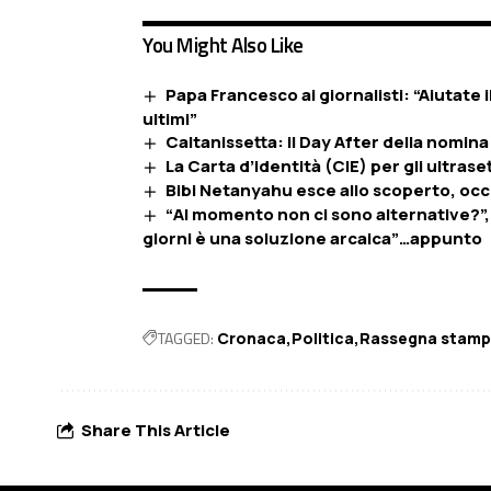
You Might Also Like
Papa Francesco ai giornalisti: “Aiutate
ultimi”
Caltanissetta: il Day After della nomin
La Carta d’identità (CIE) per gli ultrase
Bibi Netanyahu esce allo scoperto, occu
“Al momento non ci sono alternative?”,
giorni è una soluzione arcaica”…appunto
TAGGED:
Cronaca
Politica
Rassegna stam
Share This Article