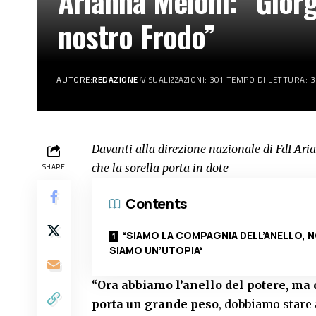
Arianna Meloni: “Giorgi
nostro Frodo”
AUTORE:
REDAZIONE
VISUALIZZAZIONI: 301
TEMPO DI LETTURA: 3
Davanti alla direzione nazionale di FdI Aria
che la sorella porta in dote
SHARE
Contents
“SIAMO LA COMPAGNIA DELL’ANELLO, 
SIAMO UN’UTOPIA“
“
Ora abbiamo l’anello del potere, ma 
porta un grande peso
, dobbiamo stare 