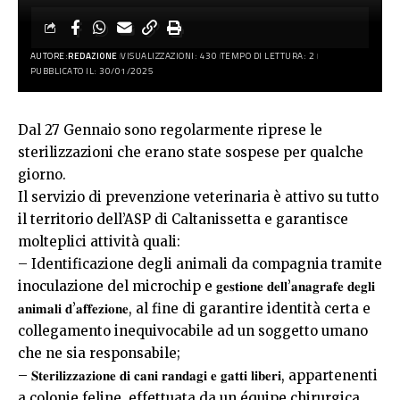
AUTORE:
REDAZIONE
VISUALIZZAZIONI: 430
TEMPO DI LETTURA: 2
PUBBLICATO IL: 30/01/2025
Dal 27 Gennaio sono regolarmente riprese le
sterilizzazioni che erano state sospese per qualche
giorno.
Il servizio di prevenzione veterinaria è attivo su tutto
il territorio dell’ASP di Caltanissetta e garantisce
molteplici attività quali:
– Identificazione degli animali da compagnia tramite
inoculazione del microchip e
𝐠𝐞𝐬𝐭𝐢𝐨𝐧𝐞 𝐝𝐞𝐥𝐥’𝐚𝐧𝐚𝐠𝐫𝐚𝐟𝐞 𝐝𝐞𝐠𝐥𝐢
𝐚𝐧𝐢𝐦𝐚𝐥𝐢 𝐝’𝐚𝐟𝐟𝐞𝐳𝐢𝐨𝐧𝐞, al fine di garantire identità certa e
collegamento inequivocabile ad un soggetto umano
che ne sia responsabile;
– 𝐒𝐭𝐞𝐫𝐢𝐥𝐢𝐳𝐳𝐚𝐳𝐢𝐨𝐧𝐞 𝐝𝐢 𝐜𝐚𝐧𝐢 𝐫𝐚𝐧𝐝𝐚𝐠𝐢 𝐞 𝐠𝐚𝐭𝐭𝐢 𝐥𝐢𝐛𝐞𝐫𝐢, appartenenti
a colonie feline, effettuata da un équipe chirurgica