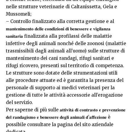
nelle strutture veterinarie di Caltanissetta, Gela e
Mussomeli;
– Controllo finalizzato alla corretta gestione e al
𝐦𝐚𝐧𝐭𝐞𝐧𝐢𝐦𝐞𝐧𝐭𝐨 𝐝𝐞𝐥𝐥𝐞 𝐜𝐨𝐧𝐝𝐢𝐳𝐢𝐨𝐧𝐢 𝐝𝐢 𝐛𝐞𝐧𝐞𝐬𝐬𝐞𝐫𝐞 𝐞 𝐯𝐢𝐠𝐢𝐥𝐚𝐧𝐳𝐚
𝐬𝐚𝐧𝐢𝐭𝐚𝐫𝐢𝐚 finalizzata alla profilassi delle malattie
infettive degli animali nonché delle zoonosi (malattie
trasmissibili dagli animali all’uomo) sulle strutture di
mantenimento dei cani randagi, rifugi sanitari e
rifugi ricovero, presenti sul territorio di competenza.
Le strutture sono dotate delle strumentazioni utili
alle procedure attuate ed è garantita la presenza del
personale di supporto ai medici veterinari per la
gestione di tutte le attività accessorie all’erogazione
del servizio.
Per saperne di più sulle 𝐚𝐭𝐭𝐢𝐯𝐢𝐭𝐚̀ 𝐝𝐢 𝐜𝐨𝐧𝐭𝐫𝐚𝐬𝐭𝐨 𝐞 𝐩𝐫𝐞𝐯𝐞𝐧𝐳𝐢𝐨𝐧𝐞
𝐝𝐞𝐥 𝐫𝐚𝐧𝐝𝐚𝐠𝐢𝐬𝐦𝐨 𝐞 𝐛𝐞𝐧𝐞𝐬𝐬𝐞𝐫𝐞 𝐝𝐞𝐠𝐥𝐢 𝐚𝐧𝐢𝐦𝐚𝐥𝐢 𝐝’𝐚𝐟𝐟𝐞𝐳𝐢𝐨𝐧𝐞 è
possibile consultare la pagina del sito aziendale
dedicata