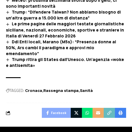
Meteo: prossima settimana svolta dopo il gelo, ci
sono importanti novità
Trump: “Difendere Taiwan? Non abbiamo bisogno di
un’altra guerra a 15.000 km di distanza”
Le prime pagine delle maggiori testate giornalistiche
siciliane, nazionali, economiche, sportive e straniere in
Italia di Venerdì 27 Febbraio 2026
Ddl Enti locali, Marano (M5s): “Presenza donne al
50%, Ars cambi il paradigma e approvi mio
emendamento”
Trump ritira gli States dall’Unesco. Un’agenzia «woke
e antisemita»
TAGGED:
Cronaca
Rassegna stampa
Sanità
Facebook