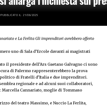
si allarga l’inchiesta sul pre
PUBBLICATO IL: 21/06/2025
nariato e La Ferlita Gli imprenditori avrebbero offerto
numero uno di Sala d’Ercole davanti ai magistrati
ato il presidente dell’Ars Gaetano Galvagno ci sono
rocura di Palermo rappresenterebbero la prova
olitico di Fratelli d’Italia e due imprenditori.
ssemblea regionale e ad alcuni suoi collaboratori,
e: Marcella Cannariato, moglie di Tommaso
rizzo del teatro Massimo, e Nuccio La Ferlita,