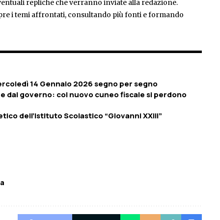
entuali repliche che verranno inviate alla redazione.
pre i temi affrontati, consultando più fonti e formando
 Mercoledì 14 Gennaio 2026 segno per segno
e dal governo: col nuovo cuneo fiscale si perdono
ico dell’Istituto Scolastico “Giovanni XXIII”
pa