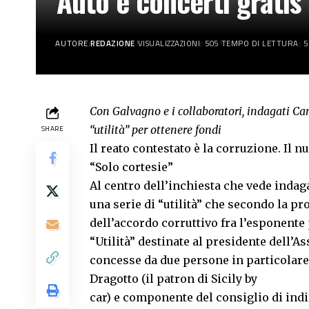
Auto e concerti gratis 
AUTORE:
REDAZIONE
VISUALIZZAZIONI: 505
TEMPO DI LETTURA: 5
Con Galvagno e i collaboratori, indagati Can
“utilità” per ottenere fondi
SHARE
Il reato contestato è la corruzione. Il 
“Solo cortesie”
Al centro dell’inchiesta che vede indag
una serie di “utilità” che secondo la p
dell’accordo corruttivo fra l’esponente p
“Utilità” destinate al presidente dell’A
concesse da due persone in particolar
Dragotto (il patron di Sicily by
car) e componente del consiglio di indi