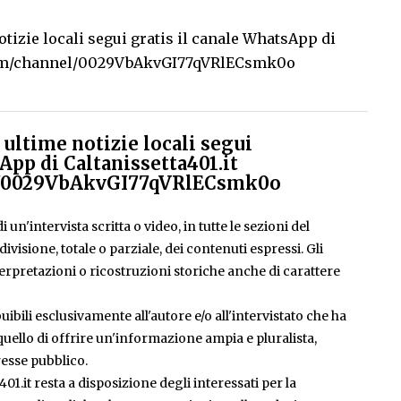
tizie locali segui gratis il canale WhatsApp di
com/channel/0029VbAkvGI77qVRlECsmk0o
ultime notizie locali segui
App di Caltanissetta401.it
el/0029VbAkvGI77qVRlECsmk0o
 un'intervista scritta o video, in tutte le sezioni del
isione, totale o parziale, dei contenuti espressi. Gli
rpretazioni o ricostruzioni storiche anche di carattere
ibili esclusivamente all'autore e/o all'intervistato che ha
è quello di offrire un'informazione ampia e pluralista,
esse pubblico.
401.it resta a disposizione degli interessati per la