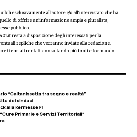
ibili esclusivamente all'autore e/o all'intervistato che ha
è quello di offrire un'informazione ampia e pluralista,
esse pubblico.
401.it resta a disposizione degli interessati per la
entuali repliche che verranno inviate alla redazione.
pre i temi affrontati, consultando più fonti e formando
rio “Caltanissetta tra sogno e realtà”
tito dei sindaci
ck alla kermesse FI
: “Cure Primarie e Servizi Territoriali“
ra