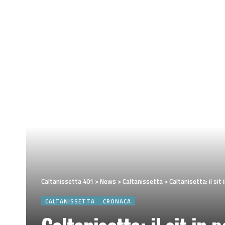
Caltanissetta 401
>
News
>
Caltanissetta
>
Caltanisetta: il si
CALTANISSETTA
CRONACA