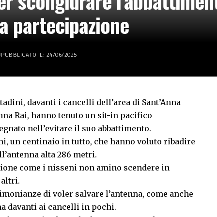
 per scongiurare l’abbattime
a partecipazione
PUBBLICATO IL: 24/06/2025
tadini, davanti i cancelli dell’area di Sant’Anna
nna Rai, hanno tenuto un sit-in pacifico
gnato nell’evitare il suo abbattimento.
i, un centinaio in tutto, che hanno voluto ribadire
ll’antenna alta 286 metri.
ione come i nisseni non amino scendere in
altri.
stimonianze di voler salvare l’antenna, come anche
a davanti ai cancelli in pochi.