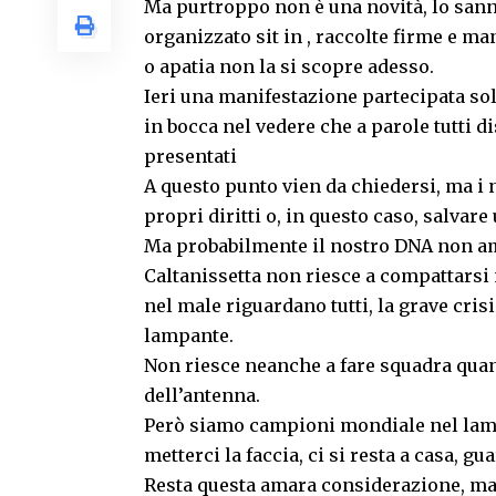
Ma purtroppo non è una novità, lo sann
organizzato sit in , raccolte firme e m
o apatia non la si scopre adesso.
Ieri una manifestazione partecipata solo
in bocca nel vedere che a parole tutti di
presentati
A questo punto vien da chiedersi, ma i 
propri diritti o, in questo caso, salvar
Ma probabilmente il nostro DNA non ama
Caltanissetta non riesce a compattarsi 
nel male riguardano tutti, la grave cris
lampante.
Non riesce neanche a fare squadra quan
dell’antenna.
Però siamo campioni mondiale nel lamen
metterci la faccia, ci si resta a casa, gu
Resta questa amara considerazione, ma 