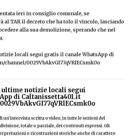
ntata ieri in consiglio comunale, se
l TAR il decreto che ha tolo il vincolo, lasciando
rocedere alla sua demolizione, sperando che nel
a.
tizie locali segui gratis il canale WhatsApp di
com/channel/0029VbAkvGI77qVRlECsmk0o
ultime notizie locali segui
App di Caltanissetta401.it
el/0029VbAkvGI77qVRlECsmk0o
 un'intervista scritta o video, in tutte le sezioni del
isione, totale o parziale, dei contenuti espressi. Gli
rpretazioni o ricostruzioni storiche anche di carattere