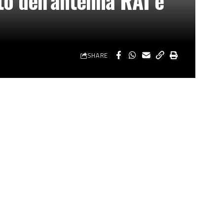
nto dell’antenna RAI e
SHARE