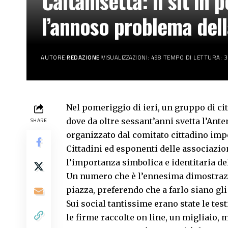
Caltanisetta: il sit in
l’annoso problema dell
AUTORE:
REDAZIONE
VISUALIZZAZIONI: 498
TEMPO DI LETTURA: 3
Nel pomeriggio di ieri, un gruppo di cit
dove da oltre sessant’anni svetta l’Ante
SHARE
organizzato dal comitato cittadino impe
Cittadini ed esponenti delle associazion
l’importanza simbolica e identitaria de
Un numero che è l’ennesima dimostraz
piazza, preferendo che a farlo siano gli 
Sui social tantissime erano state le te
le firme raccolte on line, un migliaio, m