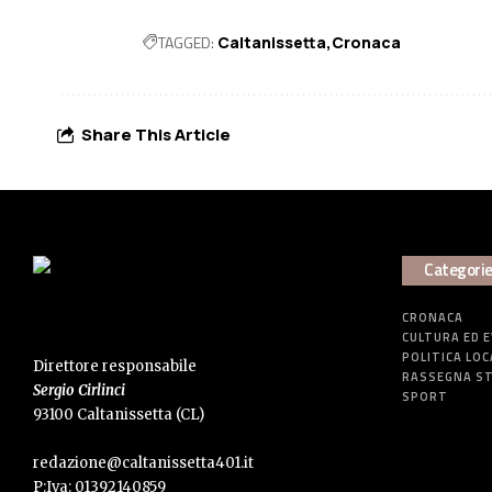
TAGGED:
Caltanissetta
Cronaca
Share This Article
Categori
CRONACA
CULTURA ED 
POLITICA LOC
Direttore responsabile
RASSEGNA S
Sergio Cirlinci
SPORT
93100 Caltanissetta (CL)
redazione@caltanissetta401.it
P:Iva: 01392140859