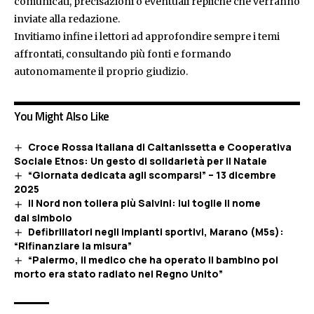
comunicati, precisazioni o eventuali repliche che verranno
inviate alla redazione.
Invitiamo infine i lettori ad approfondire sempre i temi
affrontati, consultando più fonti e formando
autonomamente il proprio giudizio.
You Might Also Like
Croce Rossa Italiana di Caltanissetta e Cooperativa
Sociale Etnos: Un gesto di solidarietà per il Natale
“Giornata dedicata agli scomparsi” – 13 dicembre
2025
Il Nord non tollera più Salvini: lui toglie il nome
dal simbolo
Defibrillatori negli impianti sportivi, Marano (M5s):
“Rifinanziare la misura”
“Palermo, il medico che ha operato il bambino poi
morto era stato radiato nel Regno Unito”