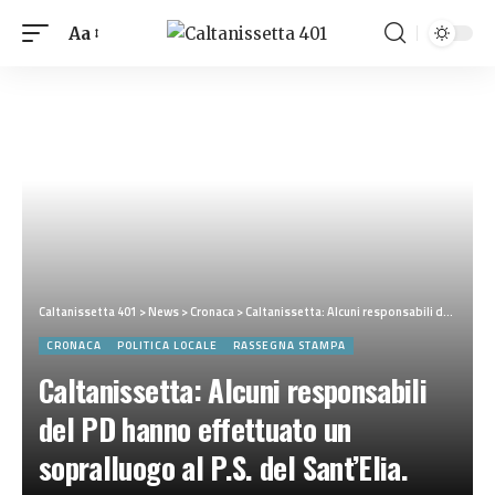
Aa
Caltanissetta 401
>
News
>
Cronaca
>
Caltanissetta: Alcuni responsabili del PD hanno effettuato un sopralluogo al P.S. del Sant’Elia.
CRONACA
POLITICA LOCALE
RASSEGNA STAMPA
Caltanissetta: Alcuni responsabili
del PD hanno effettuato un
sopralluogo al P.S. del Sant’Elia.