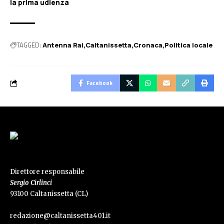
la prima udienza
TAGGED:
Antenna Rai
Caltanissetta
Cronaca
Politica locale
Facebook
Direttore responsabile
Sergio Cirlinci
93100 Caltanissetta (CL)
redazione@caltanissetta401.it