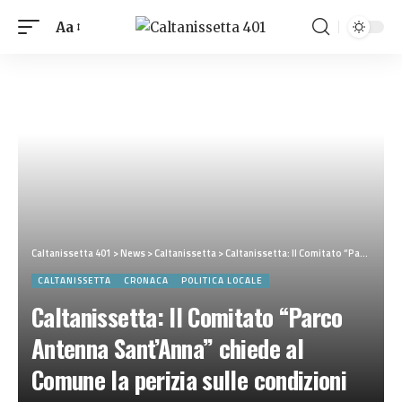
Aa
Caltanissetta 401
>
News
>
Caltanissetta
>
Caltanissetta: Il Comitato “Parco Antenna Sant’Anna” chiede al Comune la perizia sulle condizioni del traliccio
CALTANISSETTA
CRONACA
POLITICA LOCALE
Caltanissetta: Il Comitato “Parco
Antenna Sant’Anna” chiede al
Comune la perizia sulle condizioni