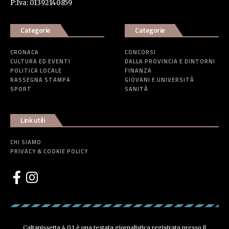
P:Iva: 01392140859
Categorie
Categorie
CRONACA
CONCORSI
CULTURA ED EVENTI
DALLA PROVINCIA E DINTORNI
POLITICA LOCALE
FINANZA
RASSEGNA STAMPA
GIOVANI E UNIVERSITÀ
SPORT
SANITÀ
Link utili
CHI SIAMO
PRIVACY & COOKIE POLICY
Caltanissetta 4.0.1 è una testata giornalistica registrata presso il