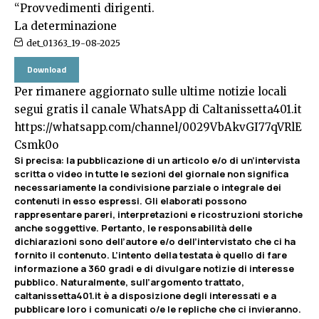
“Provvedimenti dirigenti.
La determinazione
det_01363_19-08-2025
Download
Per rimanere aggiornato sulle ultime notizie locali
segui gratis il canale WhatsApp di Caltanissetta401.it
https://whatsapp.com/channel/0029VbAkvGI77qVRlE
Csmk0o
Si precisa
:
la pubblicazione di un articolo e/o di un’intervista
scritta o video in tutte le sezioni del giornale non significa
necessariamente la condivisione parziale o integrale dei
contenuti in esso espressi. Gli elaborati possono
rappresentare pareri, interpretazioni e ricostruzioni storiche
anche soggettive. Pertanto, le responsabilità delle
dichiarazioni sono dell’autore e/o dell’intervistato che ci ha
fornito il contenuto. L’intento della testata è quello di fare
informazione a 360 gradi e di divulgare notizie di interesse
pubblico. Naturalmente, sull’argomento trattato,
caltanissetta401.it è a disposizione degli interessati e a
pubblicare loro i comunicati o/e le repliche che ci invieranno.