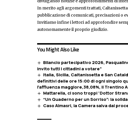
divulgando notizie e approfondimenti di inter
In merito agli argomenti trattati, Caltanissetta
pubblicazione di comunicati, precisazioni o ev
Invitiamo infine i lettori ad approfondire sem
autonomamente il proprio giudizio.
You Might Also Like
Bilancio partecipativo 2026, Pasqualino:
invito tutti i cittadini a votare”
Italia, Sicilia, Caltanissetta e San Cat
definitivi delle ore 15:00 di ogni singolo
l’affluenza maggiore,38,08%, il Trentino A
Mattarella, ci sono troppi ‘Dottor Str
“Un Quaderno per un Sorriso”: la solid
Caso Almasri, la Camera salva dal pro