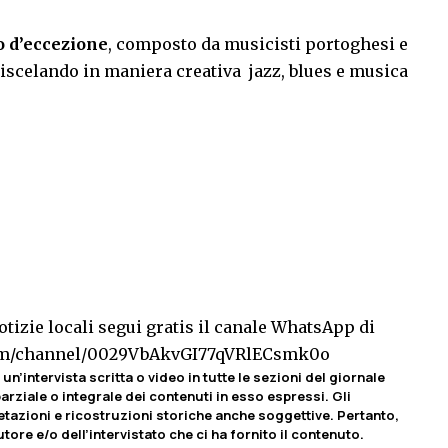
o d’eccezione
, composto da musicisti portoghesi e
 miscelando in maniera creativa jazz, blues e musica
tizie locali segui gratis il canale WhatsApp di
com/channel/0029VbAkvGI77qVRlECsmk0o
un’intervista scritta o video in tutte le sezioni del giornale
rziale o integrale dei contenuti in esso espressi. Gli
etazioni e ricostruzioni storiche anche soggettive. Pertanto,
tore e/o dell’intervistato che ci ha fornito il contenuto.