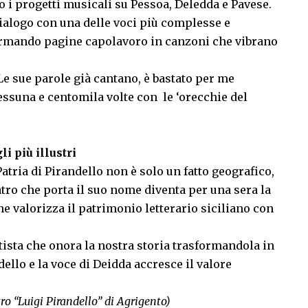
o i progetti musicali su Pessoa, Deledda e Pavese.
dialogo con una delle voci più complesse e
ormando pagine capolavoro in canzoni che vibrano
Le sue parole già cantano, è bastato per me
suna e centomila volte con le ‘orecchie del
li più illustri
atria di Pirandello non è solo un fatto geografico,
atro che porta il suo nome diventa per una sera la
he valorizza il patrimonio letterario siciliano con
tista che onora la nostra storia trasformandola in
dello e la voce di Deidda accresce il valore
tro “Luigi Pirandello” di Agrigento)