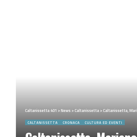
Caltanissetta 401
>
News
>
Caltanissetta
>
Caltanissetta, Mar
CALTANISSETTA
CRONACA
CULTURA ED EVENTI