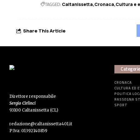
TAGGED:
Caltanissetta
Cronaca
Cultura e 
Share This Article
Categori
CRONACA
CULTURA ED 
POLITICA LOC
Direttore responsabile
RASSEGNA S
Sergio Cirlinci
SPORT
93100 Caltanissetta (CL)
redazione@caltanissetta401.it
P:Iva: 01392140859