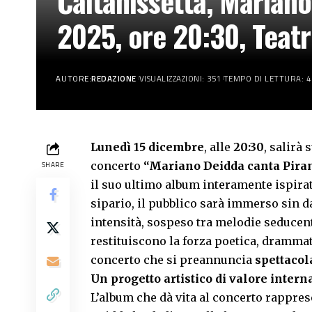
Caltanissetta, Mariano
2025, ore 20:30, Teat
AUTORE:
REDAZIONE
VISUALIZZAZIONI: 351
TEMPO DI LETTURA: 4
Lunedì 15 dicembre
, alle
20:30
, salirà
concerto
“Mariano Deidda canta Piran
SHARE
il suo ultimo album interamente ispirat
sipario, il pubblico sarà immerso sin d
intensità, sospeso tra melodie seducen
restituiscono la forza poetica, dramma
concerto che si preannuncia
spettacol
Un progetto artistico di valore inter
L’album che dà vita al concerto rappres