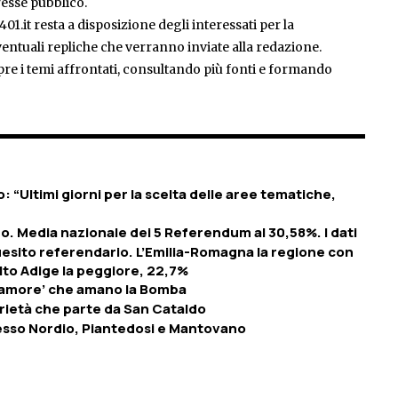
esse pubblico.
401.it resta a disposizione degli interessati per la
entuali repliche che verranno inviate alla redazione.
pre i temi affrontati, consultando più fonti e formando
 “Ultimi giorni per la scelta delle aree tematiche,
aldo. Media nazionale dei 5 Referendum al 30,58%. I dati
 quesito referendario. L’Emilia-Romagna la regione con
lto Adige la peggiore, 22,7%
anamore’ che amano la Bomba
arietà che parte da San Cataldo
cesso Nordio, Piantedosi e Mantovano