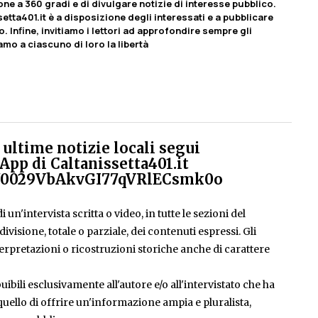
ione a 360 gradi e di divulgare notizie di interesse pubblico.
etta401.it è a disposizione degli interessati e a pubblicare
o. Infine, invitiamo i lettori ad approfondire sempre gli
amo a ciascuno di loro la libertà
ultime notizie locali segui
App di Caltanissetta401.it
el/0029VbAkvGI77qVRlECsmk0o
 un'intervista scritta o video, in tutte le sezioni del
isione, totale o parziale, dei contenuti espressi. Gli
rpretazioni o ricostruzioni storiche anche di carattere
ibili esclusivamente all'autore e/o all'intervistato che ha
è quello di offrire un'informazione ampia e pluralista,