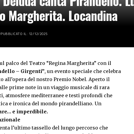
 Deidda canta Pirandello. L
ro Margherita. Locandina
PUBBLICATO IL: 12/12/2025
 sul palco del Teatro “Regina Margherita” con il
dello – Girgenti”
, un evento speciale che celebra
o all’opera del nostro Premio Nobel. Aperto il
alle prime note in un viaggio musicale di rara
ti, atmosfere mediterranee e testi profondi che
tica e ironica del mondo pirandelliano. Un
are… e imperdibile.
nazionale
enta l’ultimo tassello del lungo percorso che