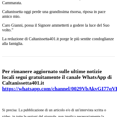
Cammarata.
Caltanissetta oggi perde una grandissima
risorsa, riposa in pace
amico mio.
Caro Gianni, possa il Signore ammetterti a godere la luce del Suo
volto.”
La redazione di Caltanissetta401.it porge le più sentite condoglianze
alla famiglia.
Per rimanere aggiornato sulle ultime notizie
locali segui gratuitamente il canale WhatsApp di
Caltanissetta401.it
https://whatsapp.com/channel/0029VbAkvGI77q
Si precisa: La pubblicazione di un articolo e/o di un'intervista scritta o
video, in tutte le sezioni del giornale, non implica necessariamente la