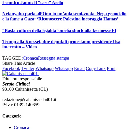
Leandro Janni: Il “caso” Aiello
Netanyahu parla all’Onu in un’aula semi-vuota. Nega genocidio
e la fame a Gaza: ‘Riconoscere Palestina incoraggia Hamas’
“Basta cultura della legalità”omelia shock alla kermesse FI
Trump alla Knesset, due deputati protestano: presidente Usa
interrotto – Video
TAGGED:
Cronaca
Rassegna stampa
Share This Article
Facebook
Twitter
Whatsapp
Whatsapp
Email
Copy Link
Print
Direttore responsabile
Sergio Cirlinci
93100 Caltanissetta (CL)
redazione@caltanissetta401.it
P:Iva: 01392140859
Categorie
Cronaca