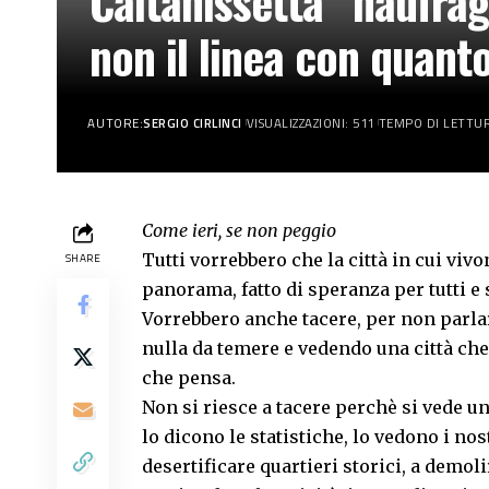
Caltanissetta “naufraga
non il linea con quan
AUTORE:
SERGIO CIRLINCI
VISUALIZZAZIONI: 511
TEMPO DI LETTUR
Come ieri, se non peggio
Tutti vorrebbero che la città in cui vivo
SHARE
panorama, fatto di speranza per tutti e
Vorrebbero anche tacere, per non parlar
nulla da temere e vedendo una città che v
che pensa.
Non si riesce a tacere perchè si vede u
lo dicono le statistiche, lo vedono i nos
desertificare quartieri storici, a demol