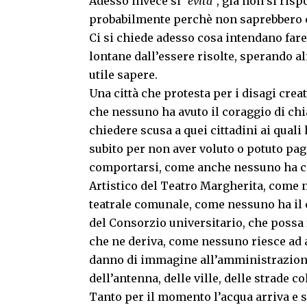
Adesso invece si
“evita”
, già non si ris
probabilmente perchè non saprebbero c
Ci si chiede adesso cosa intendano fare
lontane dall’essere risolte, sperando a
utile sapere.
Una città che protesta per i disagi crea
che nessuno ha avuto il coraggio di chi
chiedere scusa a quei cittadini ai quali
subito per non aver voluto o potuto pa
comportarsi, come anche nessuno ha chi
Artistico del Teatro Margherita, come 
teatrale comunale, come nessuno ha il 
del Consorzio universitario, che possa fa
che ne deriva, come nessuno riesce ad
danno di immagine all’amministrazione
dell’antenna, delle ville, delle strade c
Tanto per il momento l’acqua arriva e so