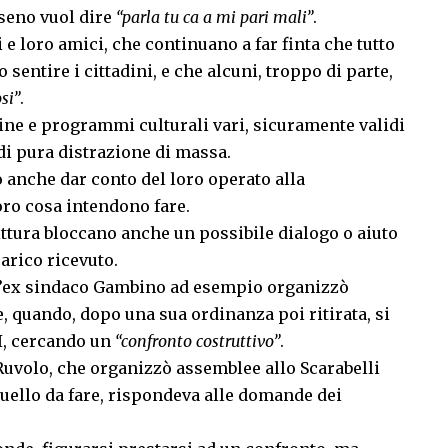
sseno vuol dire
“parla tu ca a mi pari mali”
.
e loro amici, che continuano a far finta che tutto
 sentire i cittadini, e che alcuni, troppo di parte,
si”
.
ine e programmi culturali vari, sicuramente validi
di pura distrazione di massa.
 anche dar conto del loro operato alla
oro cosa intendono fare.
rittura bloccano anche un possibile dialogo o aiuto
carico ricevuto.
 l’ex sindaco Gambino ad esempio organizzò
, quando, dopo una sua ordinanza poi ritirata, si
RI, cercando un
“confronto costruttivo”
.
 Ruvolo, che organizzò assemblee allo Scarabelli
 quello da fare, rispondeva alle domande dei