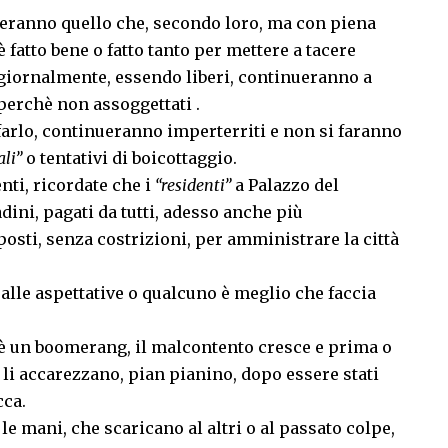
ranno quello che, secondo loro, ma con piena
fatto bene o fatto tanto per mettere a tacere
 giornalmente, essendo liberi, continueranno a
erchè non assoggettati .
 farlo, continueranno imperterriti e non si faranno
ali”
o tentativi di boicottaggio.
enti, ricordate che i
“residenti”
a Palazzo del
dini, pagati da tutti, adesso anche più
sti, senza costrizioni, per amministrare la città
alle aspettative o qualcuno è meglio che faccia
a è un boomerang, il malcontento cresce e prima o
li accarezzano, pian pianino, dopo essere stati
cca.
e mani, che scaricano al altri o al passato colpe,