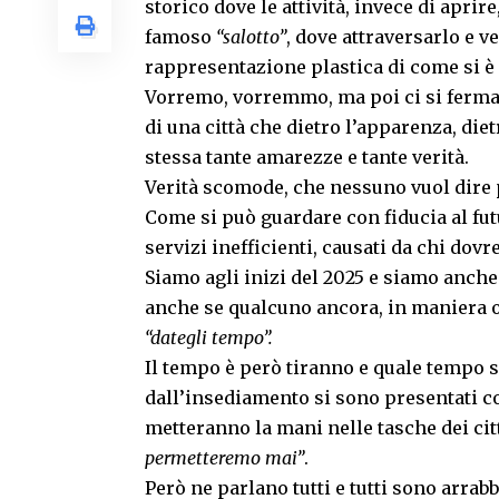
storico dove le attività, invece di apri
famoso
“salotto”
, dove attraversarlo e ve
rappresentazione plastica di come si è r
Vorremo, vorremmo, ma poi ci si ferma a r
di una città che dietro l’apparenza, die
stessa tante amarezze e tante verità.
Verità scomode, che nessuno vuol dire
Come si può guardare con fiducia al fut
servizi inefficienti, causati da chi dovr
Siamo agli inizi del 2025 e siamo anche
anche se qualcuno ancora, in maniera ot
“dategli tempo”.
Il tempo è però tiranno e quale tempo s
dall’insediamento si sono presentati c
metteranno la mani nelle tasche dei citt
permetteremo mai”
.
Però ne parlano tutti e tutti sono arrabb