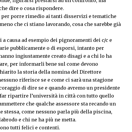
ponde, figurarsi prestarsi ad un confronto, ma
he dire o cosa rispondere.
 per porre rimedio ai tanti disservizi e tematiche
lmeno che ci stiano lavorando, cosa che sarebbe già
ti a causa ad esempio dei pignoramenti dei c/c e
arie pubblicamente o di esporsi, intanto per
 hanno ingiustamente creato disagi e a chi lo ha
gare, per informarli bene sul come devono
arito la storia della nomina del Direttore
nessuno riferisce se e come ci sarà una stagione
coraggio di dire se e quando avremo un presidente
r ripartire l’università in città con tutto quello
 ammettere che qualche assessore sta recando un
 stessa, come nessuno parla più della piscina,
olabrodo e chi ne ha più ne metta.
no tutti felici e contenti.