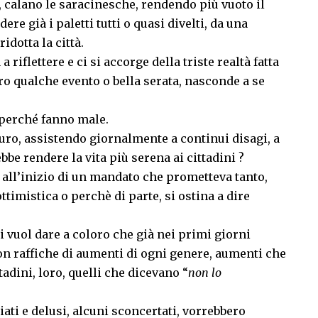
re, calano le saracinesche, rendendo più vuoto il
dere già i paletti tutti o quasi divelti, da una
idotta la città.
iflettere e ci si accorge della triste realtà fatta
tro qualche evento o bella serata, nasconde a se
 perché fanno male.
uro, assistendo giornalmente a continui disagi, a
ebbe rendere la vita più serena ai cittadini ?
 all’inizio di un mandato che prometteva tanto,
timistica o perchè di parte, si ostina a dire
i vuol dare a coloro che già nei primi giorni
on raffiche di aumenti di ogni genere, aumenti che
adini, loro, quelli che dicevano “
non lo
iati e delusi, alcuni sconcertati, vorrebbero