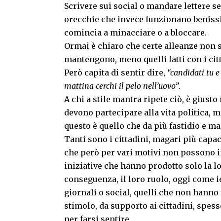
Scrivere sui social o mandare lettere s
orecchie che invece funzionano beniss
comincia a minacciare o a bloccare.
Ormai è chiaro che certe alleanze non si
mantengono, meno quelli fatti con i cit
Però capita di sentir dire,
“candidati tu e 
mattina cerchi il pelo nell’uovo”
.
A chi a stile mantra ripete ciò, è giusto
devono partecipare alla vita politica
questo è quello che da più fastidio e mag
Tanti sono i cittadini, magari più capa
che però per vari motivi non possono im
iniziative che hanno prodotto solo la lo
conseguenza, il loro ruolo, oggi come ie
giornali o social, quelli che non hanno 
stimolo, da supporto ai cittadini, spess
per farsi sentire.