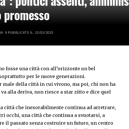
”: politici assenti, amminist
to promesso
A: 9
PUBBLICATO IL: 22/02/2025
no fosse una città con all’orizzonte un bel
 soprattutto per le nuove generazioni.
 male della città in cui vivono, ma poi, chi non ha
a alla deriva, non riesce a star zitto e dice quel
na città che inesorabilmente continua ad arretrare,
tri occhi, una città che continua a svuotarsi, a
ire il passato senza costruire un futuro, un centro