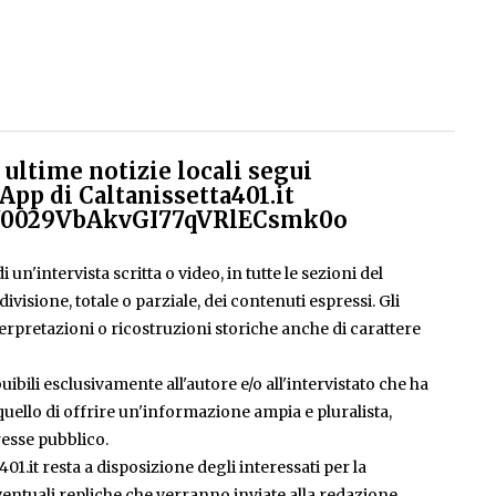
ultime notizie locali segui
App di Caltanissetta401.it
el/0029VbAkvGI77qVRlECsmk0o
 un'intervista scritta o video, in tutte le sezioni del
isione, totale o parziale, dei contenuti espressi. Gli
rpretazioni o ricostruzioni storiche anche di carattere
ibili esclusivamente all'autore e/o all'intervistato che ha
è quello di offrire un'informazione ampia e pluralista,
esse pubblico.
401.it resta a disposizione degli interessati per la
entuali repliche che verranno inviate alla redazione.