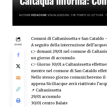
Caltaqua informa: Com
AUTORE:
REDAZIONE
VISUALIZZAZIONI: 578
TEMPO DI LETTURA: 1
Comuni di Caltanissetta e San Cataldo 
A seguito della interruzione dell’acque
SHARE
👉 domani 29/01 nel comune di Caltaniss
un giorno di accumulo.
👉 Giorno 30/01 a Caltanissetta effettu
mentre nel comune di San Cataldo effett
Nello stesso giorno comunicheremo il c
appena Siciliacque avrà riattivato l’ac
📌 Caltanissetta
29/01 accumulo
30/01 centro Balate