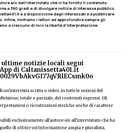
tore e/o dell’intervistato che ci ha fornito il contenuto.
ione a 360 gradi e di divulgare notizie di interesse pubblico.
etta401.it è a disposizione degli interessati e a pubblicare
o. Infine, invitiamo i lettori ad approfondire sempre gli
iamo a ciascuno di loro la libertà d’interpretazione.
ultime notizie locali segui
App di Caltanissetta401.it
el/0029VbAkvGI77qVRlECsmk0o
 un'intervista scritta o video, in tutte le sezioni del
isione, totale o parziale, dei contenuti espressi. Gli
rpretazioni o ricostruzioni storiche anche di carattere
ibili esclusivamente all'autore e/o all'intervistato che ha
è quello di offrire un'informazione ampia e pluralista,