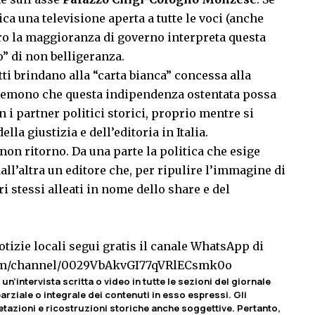
ica una televisione aperta a tutte le voci (anche
ro la maggioranza di governo interpreta questa
” di non belligeranza.
utti brindano alla “carta bianca” concessa alla
a temono che questa indipendenza ostentata possa
 i partner politici storici, proprio mentre si
ella giustizia e dell’editoria in Italia.
non ritorno. Da una parte la politica che esige
all’altra un editore che, per ripulire l’immagine di
pri stessi alleati in nome dello share e del
tizie locali segui gratis il canale WhatsApp di
com/channel/0029VbAkvGI77qVRlECsmk0o
un’intervista scritta o video in tutte le sezioni del giornale
rziale o integrale dei contenuti in esso espressi. Gli
etazioni e ricostruzioni storiche anche soggettive. Pertanto,