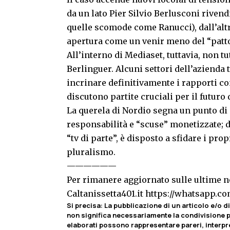
da un lato Pier Silvio Berlusconi rivend
quelle scomode come Ranucci), dall’alt
apertura come un venir meno del “patto
All’interno di Mediaset, tuttavia, non t
Berlinguer. Alcuni settori dell’aziend
incrinare definitivamente i rapporti con
discutono partite cruciali per il futuro d
La querela di Nordio segna un punto di 
responsabilità e “scuse” monetizzate; d
“tv di parte”, è disposto a sfidare i pro
pluralismo.
——————
Per rimanere aggiornato sulle ultime no
Caltanissetta401.it
https://whatsapp.
Si precisa
:
La pubblicazione di un articolo e/o di 
non significa necessariamente la condivisione pa
elaborati possono rappresentare pareri, interpr