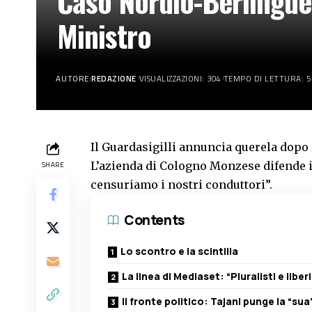
Caso Nordio-Berlinguer
Ministro
AUTORE:
REDAZIONE
VISUALIZZAZIONI: 304
TEMPO DI LETTURA: 5
Il Guardasigilli annuncia querela dopo 
L’azienda di Cologno Monzese difende i
SHARE
censuriamo i nostri conduttori”.
Contents
Lo scontro e la scintilla
La linea di Mediaset: “Pluralisti e liberi
Il fronte politico: Tajani punge la “sua