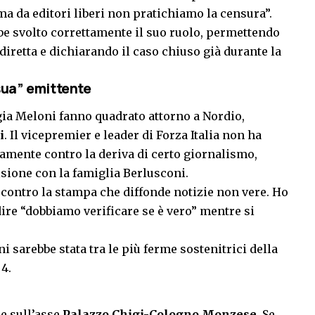
ma da editori liberi non pratichiamo la censura”.
be svolto correttamente il suo ruolo, permettendo
iretta e dichiarando il caso chiuso già durante la
“sua” emittente
rgia Meloni fanno quadrato attorno a Nordio,
i
. Il vicepremier e leader di Forza Italia non ha
tamente contro la deriva di certo giornalismo,
lisione con la famiglia Berlusconi.
 contro la stampa che diffonde notizie non vere. Ho
 dire “dobbiamo verificare se è vero” mentre si
 sarebbe stata tra le più ferme sostenitrici della
4.
ne sull’asse
Palazzo Chigi-Cologno Monzese
. Se