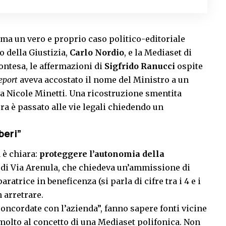
, ma un vero e proprio caso politico-editoriale
o della Giustizia,
Carlo Nordio
, e la Mediaset di
contesa, le affermazioni di
Sigfrido Ranucci
ospite
eport
aveva accostato il nome del Ministro a un
a Nicole Minetti. Una ricostruzione smentita
ra è passato alle vie legali chiedendo un
iberi”
 è chiara:
proteggere l’autonomia della
 di Via Arenula, che chiedeva un’ammissione di
ratrice in beneficenza (si parla di cifre tra i 4 e i
 arretrare.
oncordate con l’azienda”, fanno sapere fonti vicine
e molto al concetto di una Mediaset polifonica. Non