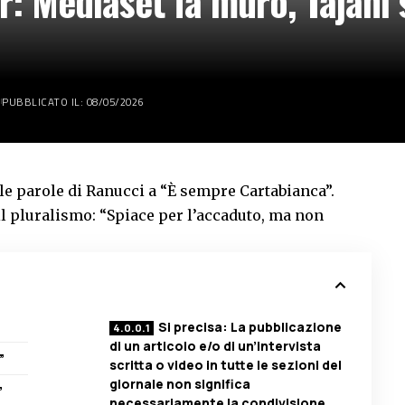
: Mediaset fa muro, Tajani s
PUBBLICATO IL: 08/05/2026
le parole di Ranucci a “È sempre Cartabianca”.
l pluralismo: “Spiace per l’accaduto, ma non
Si precisa: La pubblicazione
di un articolo e/o di un’intervista
”
scritta o video in tutte le sezioni del
giornale non significa
”
necessariamente la condivisione