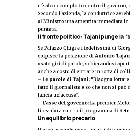
c’è alcun complotto contro il governo, 
Secondo l’azienda, la conduttrice avreb
al Ministro una smentita immediata in d
puntata.
Il fronte politico: Tajani punge la 
Se Palazzo Chigi e i fedelissimi di Gio
colpisce la posizione di
Antonio Tajan
usato giri di parole, schierandosi aper
anche a costo di entrare in rotta di col
–
Le parole di Tajani:
“Bisogna lottare
fatto il giornalista e so che non si può
lancia un’accusa”.
–
L’asse del governo:
La premier Meloni
linea dura contro il programma di Rete 
Un equilibrio precario
Il caso accende nuovi focolai di tensio