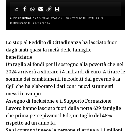
AUTORE:
REDAZIONE
VISUALIZZAZIONI: 301
TEMPO DI LETTURA: 3
PUBBLICATO IL: 17/11/2024
Lo stop al Reddito di Cittadinanza ha lasciato fuori
dagli aiuti quasi la metà delle famiglie
beneficiarie.
Un taglio ai fondi per il sostegno alla povertà che nel
2024 arriverà a sfiorare i 4 miliardi di euro. A tirare le
somme dei cambiamenti introdotti dal governo è la
Cgil che ha elaborato i dati con i nuovi strumenti
messi in campo.
Assegno di Inclusione e il Supporto Formazione
Lavoro hanno lasciato fuori dalla porta 629 famiglie
che prima percepivano il Rdc, un taglio del 48%
rispetto ad un anno fa.
Se si contano invece le persone si arriva a 1,1 milioni