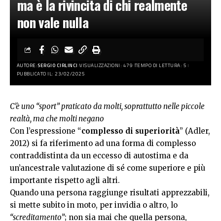
ma è la rivincita di chi realmente
non vale nulla
AUTORE:
SERGIO CIRLINCI
VISUALIZZAZIONI: 479
TEMPO DI LETTURA: 5
PUBBLICATO IL: 23/02/2025
C’è uno “sport” praticato da molti, soprattutto nelle piccole
realtà, ma che molti negano
Con l’espressione “
complesso di superiorità
” (Adler,
2012) si fa riferimento ad una forma di complesso
contraddistinta da un eccesso di autostima e da
un’ancestrale valutazione di sé come superiore e più
importante rispetto agli altri.
Quando una persona raggiunge risultati apprezzabili,
si mette subito in moto, per invidia o altro, lo
“screditamento”
; non sia mai che quella persona,