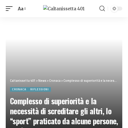
Aa
Caltanissetta 401
>
News
>
Cronaca
>
Complesso di superiorità e la necessità di screditare gli altri, lo “sport” praticato da alcune persone, ma è la rivincita di chi realmente non vale nulla
CRONACA
RIFLESSIONI
Complesso di superiorità e la
necessità di screditare gli altri, lo
“sport” praticato da alcune persone,