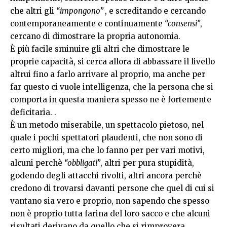
che altri gli
“impongono”
, e screditando e cercando
contemporaneamente e continuamente
“consensi”
,
cercano di dimostrare la propria autonomia.
È più facile sminuire gli altri che dimostrare le
proprie capacità, si cerca allora di abbassare il livello
altrui fino a farlo arrivare al proprio, ma anche per
far questo ci vuole intelligenza, che la persona che si
comporta in questa maniera spesso ne è fortemente
deficitaria. .
È un metodo miserabile, un spettacolo pietoso, nel
quale i pochi spettatori plaudenti, che non sono di
certo migliori, ma che lo fanno per per vari motivi,
alcuni perchè
“obbligati”
, altri per pura stupidità,
godendo degli attacchi rivolti, altri ancora perchè
credono di trovarsi davanti persone che quel di cui si
vantano sia vero e proprio, non sapendo che spesso
non è proprio tutta farina del loro sacco e che alcuni
risultati derivano da quello che si rimprovera,