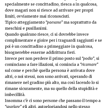
specialmente se concittadino, riesca a in qualcosa,
dove magari non si riesce ad arrivare per propri
limiti, ovviamente mai riconosciuti.
Tipico atteggiamento
“paesano”
ma soprattutto da
meschini e pusillanimi.
Quando qualcuno riesce, ci si dovrebbe invece
complimentare e gioire per i traguardi raggiunti e se
poi è un concittadino a primeggiare in qualcosa,
bisognerebbe esserne addirittura fieri.
Invece per non perdere il primo posto sul
“podio”
, si
cominciano a fare illazioni, si comincia a
“ricamare”
sul come e perchè quella persona è arrivata dove
altri, o noi stessi, non sono arrivati, sperando di
rimanere nel gradino più alto, ma così facendo lo si
rimane sicuramente, ma su quello della stupidità e
imbecillità.
Insomma c’è ci sono persone che passano il tempo a
“sparlare”
gli altri, autoelogiandosi nello stesso