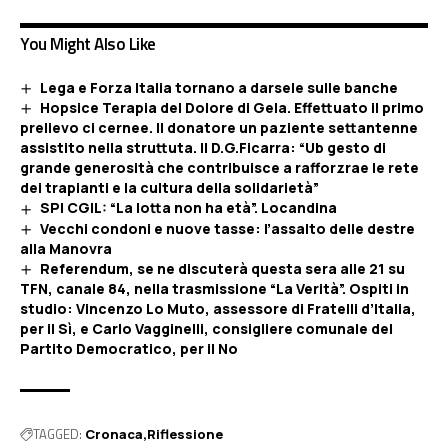
You Might Also Like
Lega e Forza Italia tornano a darsele sulle banche
Hopsice Terapia del Dolore di Gela. Effettuato il primo
prelievo ci cernee. Il donatore un paziente settantenne
assistito nella struttuta. Il D.G.Ficarra: “Ub gesto di
grande generosità che contribuisce a rafforzrae le rete
dei trapianti e la cultura della solidarietà”
SPI CGIL: “La lotta non ha età”. Locandina
Vecchi condoni e nuove tasse: l’assalto delle destre
alla Manovra
Referendum, se ne discuterà questa sera alle 21 su
TFN, canale 84, nella trasmissione “La Verità”. Ospiti in
studio: Vincenzo Lo Muto, assessore di Fratelli d’Italia,
per il Sì, e Carlo Vagginelli, consigliere comunale del
Partito Democratico, per il No
TAGGED:
Cronaca
Riflessione