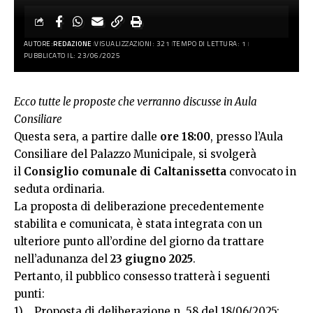
AUTORE:
REDAZIONE
VISUALIZZAZIONI: 321
TEMPO DI LETTURA: 1
PUBBLICATO IL: 23/06/2025
Ecco tutte le proposte che verranno discusse in Aula
Consiliare
Questa sera, a partire dalle
ore 18:00
, presso l’Aula
Consiliare del Palazzo Municipale, si svolgerà
il
Consiglio comunale di Caltanissetta
convocato in
seduta ordinaria.
La
proposta di deliberazione precedentemente
stabilita
e comunicata, è stata integrata con un
ulteriore punto all’ordine del giorno da trattare
nell’adunanza del
23 giugno 2025
.
Pertanto, il pubblico consesso tratterà i seguenti
punti:
1) Proposta di deliberazione n. 58 del 18/06/2025: