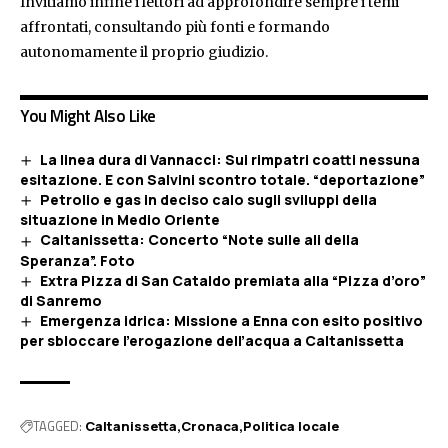
Invitiamo infine i lettori ad approfondire sempre i temi
affrontati, consultando più fonti e formando
autonomamente il proprio giudizio.
You Might Also Like
La linea dura di Vannacci: Sui rimpatri coatti nessuna
esitazione. E con Salvini scontro totale. “deportazione”
Petrolio e gas in deciso calo sugli sviluppi della
situazione in Medio Oriente
Caltanissetta: Concerto “Note sulle ali della
Speranza”. Foto
Extra Pizza di San Cataldo premiata alla “Pizza d’oro”
di Sanremo
Emergenza idrica: Missione a Enna con esito positivo
per sbloccare l’erogazione dell’acqua a Caltanissetta
TAGGED:
Caltanissetta
Cronaca
Politica locale