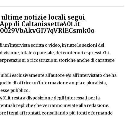
ultime notizie locali segui
App di Caltanissetta401.it
el/0029VbAkvGI77qVRlECsmk0o
 un'intervista scritta o video, in tutte le sezioni del
isione, totale o parziale, dei contenuti espressi. Gli
rpretazioni o ricostruzioni storiche anche di carattere
ibili esclusivamente all'autore e/o all'intervistato che ha
è quello di offrire un'informazione ampia e pluralista,
esse pubblico.
401.it resta a disposizione degli interessati per la
entuali repliche che verranno inviate alla redazione.
pre i temi affrontati, consultando più fonti e formando