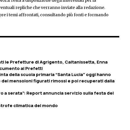
401.it resta a disposizione degli interessati per la
entuali repliche che verranno inviate alla redazione.
pre i temi affrontati, consultando più fonti e formando
ti le Prefetture di Agrigento, Caltanissetta, Enna
ocumento ai Prefetti
uinta della scuola primaria “Santa Lucia” oggi hanno
dei mensoloni figurati rimossi e poi recuperati dalla
ro a serata”: Report annuncia servizio sulla festa del
astrofe climatica del mondo