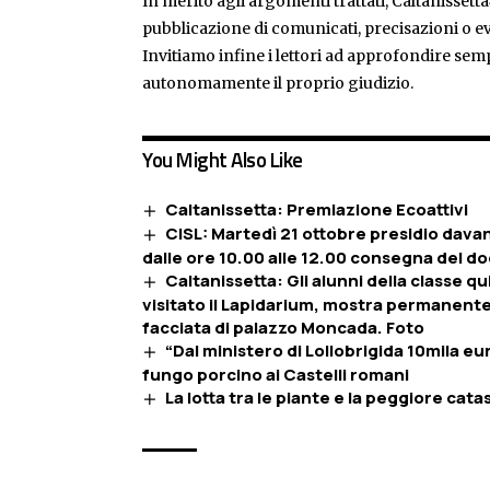
In merito agli argomenti trattati, Caltanissetta
pubblicazione di comunicati, precisazioni o ev
Invitiamo infine i lettori ad approfondire sem
autonomamente il proprio giudizio.
You Might Also Like
Caltanissetta: Premiazione Ecoattivi
CISL: Martedì 21 ottobre presidio davan
dalle ore 10.00 alle 12.00 consegna del d
Caltanissetta: Gli alunni della classe q
visitato il Lapidarium, mostra permanente 
facciata di palazzo Moncada. Foto
“Dal ministero di Lollobrigida 10mila eu
fungo porcino ai Castelli romani
La lotta tra le piante e la peggiore cat