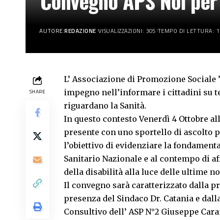
Convegno APS Noi per 
AUTORE:
REDAZIONE
VISUALIZZAZIONI: 305
TEMPO DI LETTURA: 1
L’ Associazione di Promozione Sociale ”
impegno nell’informare i cittadini su 
SHARE
riguardano la Sanità.
In questo contesto Venerdì 4 Ottobre al
presente con uno sportello di ascolto p
l’obiettivo di evidenziare la fondament
Sanitario Nazionale e al contempo di a
della disabilità alla luce delle ultime n
Il convegno sarà caratterizzato dalla pr
presenza del Sindaco Dr. Catania e dal
Consultivo dell’ ASP N°2 Giuseppe Car