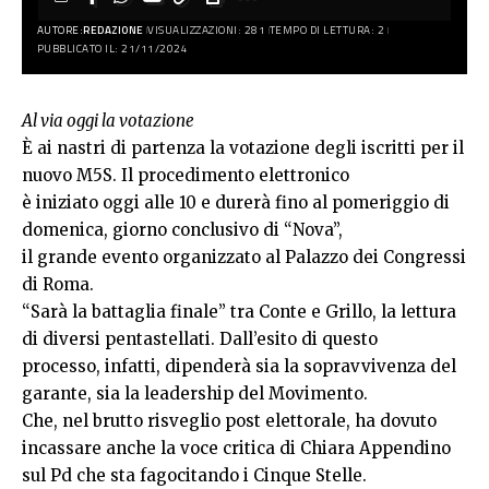
AUTORE:
REDAZIONE
VISUALIZZAZIONI: 281
TEMPO DI LETTURA: 2
PUBBLICATO IL: 21/11/2024
Al via oggi la votazione
È ai nastri di partenza la votazione degli iscritti per il
nuovo M5S. Il procedimento elettronico
è iniziato oggi alle 10 e durerà fino al pomeriggio di
domenica, giorno conclusivo di “Nova”,
il grande evento organizzato al Palazzo dei Congressi
di Roma.
“Sarà la battaglia finale” tra Conte e Grillo, la lettura
di diversi pentastellati. Dall’esito di questo
processo, infatti, dipenderà sia la sopravvivenza del
garante, sia la leadership del Movimento.
Che, nel brutto risveglio post elettorale, ha dovuto
incassare anche la voce critica di Chiara Appendino
sul Pd che sta fagocitando i Cinque Stelle.