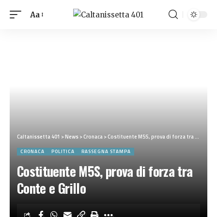
Aa
Caltanissetta 401
>
News
>
Cronaca
>
Costituente M5S, prova di forza tra Conte e Grillo
CRONACA
POLITICA
RASSEGNA STAMPA
Costituente M5S, prova di forza tra
Conte e Grillo