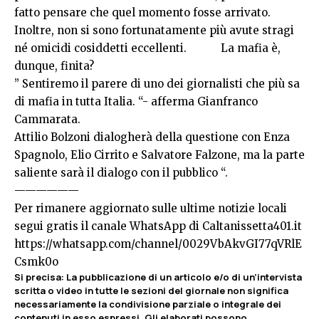
fatto pensare che quel momento fosse arrivato.
Inoltre, non si sono fortunatamente più avute stragi
né omicidi cosiddetti eccellenti. La mafia è,
dunque, finita?
” Sentiremo il parere di uno dei giornalisti che più sa
di mafia in tutta Italia. “- afferma Gianfranco
Cammarata.
Attilio Bolzoni dialogherà della questione con Enza
Spagnolo, Elio Cirrito e Salvatore Falzone, ma la parte
saliente sarà il dialogo con il pubblico “.
——————
Per rimanere aggiornato sulle ultime notizie locali
segui gratis il canale WhatsApp di Caltanissetta401.it
https://whatsapp.com/channel/0029VbAkvGI77qVRlE
Csmk0o
Si precisa
:
La pubblicazione di un articolo e/o di un’intervista
scritta o video in tutte le sezioni del giornale non significa
necessariamente la condivisione parziale o integrale dei
contenuti in esso espressi. Gli elaborati possono