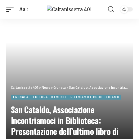
Aa
Caltanissetta 401
>
News
>
Cronaca
>
San Cataldo, Associazione Incontriamoci in Biblioteca: Presentazione dell’ultimo libro di Attilio Bolzoni, martedì 25 novembre, alle 18,sala Borsellino
CRONACA
CULTURA ED EVENTI
RICEVIAMO E PUBBLICHIAMO
San Cataldo, Associazione
Incontriamoci in Biblioteca:
Presentazione dell’ultimo libro di