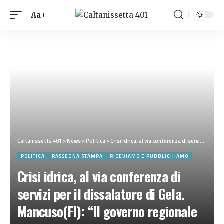
Aa
Caltanissetta 401
>
News
>
Politica
>
Crisi idrica, al via conferenza di servizi per il dissalatore di Gela. Mancuso(FI): “Il governo regionale lavora per dare risposte concrete ai siciliani”
POLITICA
RASSEGNA STAMPA
RICEVIAMO E PUBBLICHIAMO
Crisi idrica, al via conferenza di
servizi per il dissalatore di Gela.
Mancuso(FI): “Il governo regionale