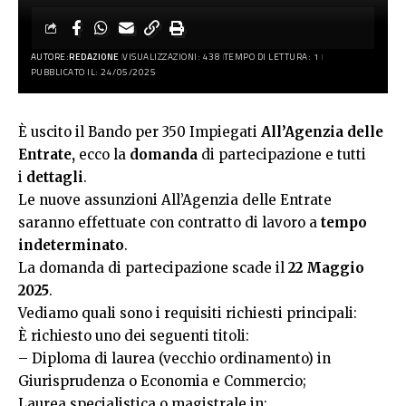
AUTORE:
REDAZIONE
VISUALIZZAZIONI: 438
TEMPO DI LETTURA: 1
PUBBLICATO IL: 24/05/2025
È uscito il Bando per 350 Impiegati
All’Agenzia delle
Entrate,
ecco la
domanda
di partecipazione e tutti
i
dettagli
.
Le nuove assunzioni All’Agenzia delle Entrate
saranno effettuate con contratto di lavoro a
tempo
indeterminato
.
La domanda di partecipazione scade il
22 Maggio
2025
.
Vediamo quali sono i requisiti richiesti principali:
È richiesto uno dei seguenti titoli:
– Diploma di laurea (vecchio ordinamento) in
Giurisprudenza o Economia e Commercio;
Laurea specialistica o magistrale in: