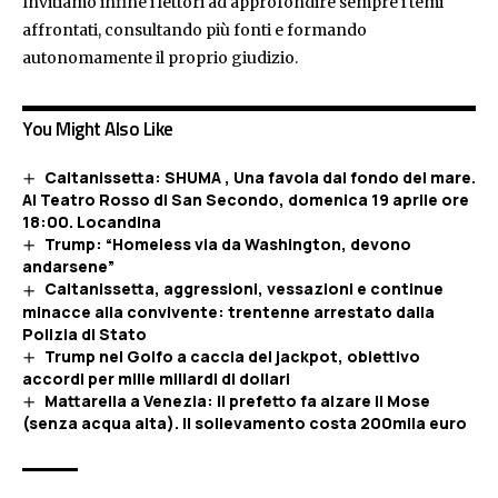
Invitiamo infine i lettori ad approfondire sempre i temi
affrontati, consultando più fonti e formando
autonomamente il proprio giudizio.
You Might Also Like
Caltanissetta: SHUMA , Una favola dal fondo del mare.
Al Teatro Rosso di San Secondo, domenica 19 aprile ore
18:00. Locandina
Trump: “Homeless via da Washington, devono
andarsene”
Caltanissetta, aggressioni, vessazioni e continue
minacce alla convivente: trentenne arrestato dalla
Polizia di Stato
Trump nel Golfo a caccia del jackpot, obiettivo
accordi per mille miliardi di dollari
Mattarella a Venezia: il prefetto fa alzare il Mose
(senza acqua alta). Il sollevamento costa 200mila euro