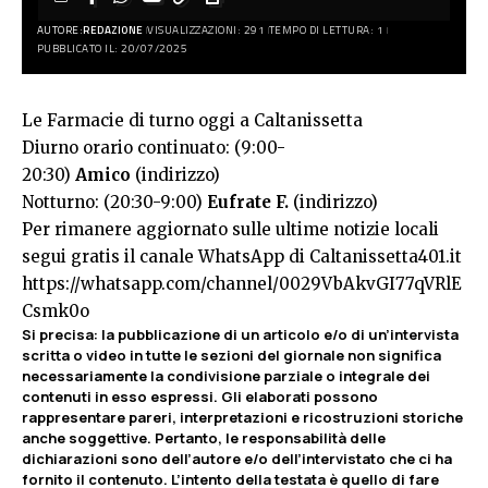
AUTORE:
REDAZIONE
VISUALIZZAZIONI: 291
TEMPO DI LETTURA: 1
PUBBLICATO IL: 20/07/2025
Le Farmacie di turno oggi a Caltanissetta
Diurno orario continuato: (9:00-
20:30)
Amico
(indirizzo)
Notturno: (20:30-9:00)
Eufrate F.
(indirizzo)
Per rimanere aggiornato sulle ultime notizie locali
segui gratis il canale WhatsApp di Caltanissetta401.it
https://whatsapp.com/channel/0029VbAkvGI77qVRlE
Csmk0o
Si precisa: la pubblicazione di un articolo e/o di un’intervista
scritta o video in tutte le sezioni del giornale non significa
necessariamente la condivisione parziale o integrale dei
contenuti in esso espressi. Gli elaborati possono
rappresentare pareri, interpretazioni e ricostruzioni storiche
anche soggettive. Pertanto, le responsabilità delle
dichiarazioni sono dell’autore e/o dell’intervistato che ci ha
fornito il contenuto. L’intento della testata è quello di fare