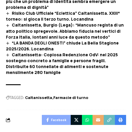
più che un problema di identità sembra emergere un
problema di dignità”
Risiko Club Ufficiale “Eclettica” Caltanissetta. XXIII°
torneo: si gioca il terzo turno. Locandina
Caltanissetta, Burgio (Lega): “Mancuso regista di un
atto politico spregevole. Abbiamo fiducia nei vertici di
Forza Italia, lontani anni luce da questo metodo”
“LA BANDA DEGLI ONESTI” chiude La Bella Stagione
2025/2026. Locandina
Caltanissetta: Copiosa Redenzione OdV: nel 2025
sostegno concreto a famiglie e persone fragili.
Distribuite 60 tonnellate di alimenti e sostenute
mensilmente 280 famiglie
TAGGED:
Caltanissetta
Farmacie di turno
Facebook