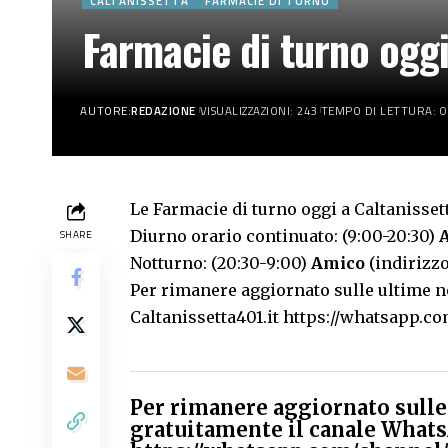
CALTANISSETTA
FARMACIE DI TURNO
Farmacie di turno oggi
AUTORE:
REDAZIONE
VISUALIZZAZIONI: 243
TEMPO DI LETTURA: 0
Le Farmacie di turno oggi a Caltanisset
Diurno orario continuato: (9:00-20:30)
SHARE
Notturno: (20:30-9:00)
Amico
(indirizzo
Per rimanere aggiornato sulle ultime no
Caltanissetta401.it
https://whatsapp.
Per rimanere aggiornato sulle 
gratuitamente il canale Whats