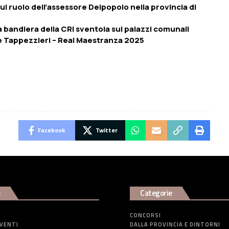
 sul ruolo dell’assessore Delpopolo nella provincia di
a bandiera della CRI sventola sui palazzi comunali
i e Tappezzieri – Real Maestranza 2025
Facebook
Twitter
e
Categorie
CONCORSI
EVENTI
DALLA PROVINCIA E DINTORNI