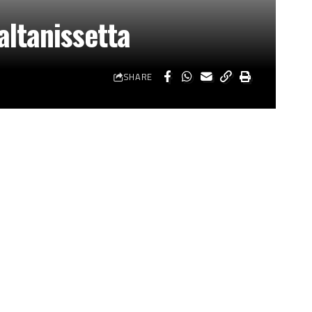
altanissetta
SHARE