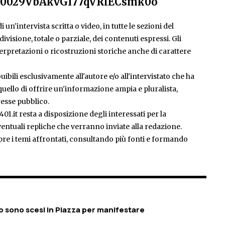
el/0029VbAkvGI77qVRlECsmk0o
 un'intervista scritta o video, in tutte le sezioni del
isione, totale o parziale, dei contenuti espressi. Gli
rpretazioni o ricostruzioni storiche anche di carattere
ibili esclusivamente all'autore e/o all'intervistato che ha
è quello di offrire un'informazione ampia e pluralista,
esse pubblico.
401.it resta a disposizione degli interessati per la
entuali repliche che verranno inviate alla redazione.
pre i temi affrontati, consultando più fonti e formando
io sono scesi in Piazza per manifestare