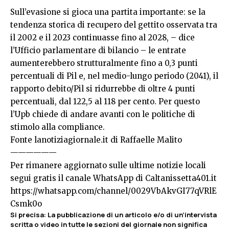
Sull’evasione si gioca una partita importante: se la
tendenza storica di recupero del gettito osservata tra
il 2002 e il 2023 continuasse fino al 2028, – dice
l’Ufficio parlamentare di bilancio – le entrate
aumenterebbero strutturalmente fino a 0,3 punti
percentuali di Pil e, nel medio-lungo periodo (2041), il
rapporto debito/Pil si ridurrebbe di oltre 4 punti
percentuali, dal 122,5 al 118 per cento. Per questo
l’Upb chiede di andare avanti con le politiche di
stimolo alla compliance.
Fonte
lanotiziagiornale.it
di Raffaelle Malito
——————
Per rimanere aggiornato sulle ultime notizie locali
segui gratis il canale WhatsApp di Caltanissetta401.it
https://whatsapp.com/channel/0029VbAkvGI77qVRlE
Csmk0o
Si precisa
:
La pubblicazione di un articolo e/o di un’intervista
scritta o video in tutte le sezioni del giornale non significa