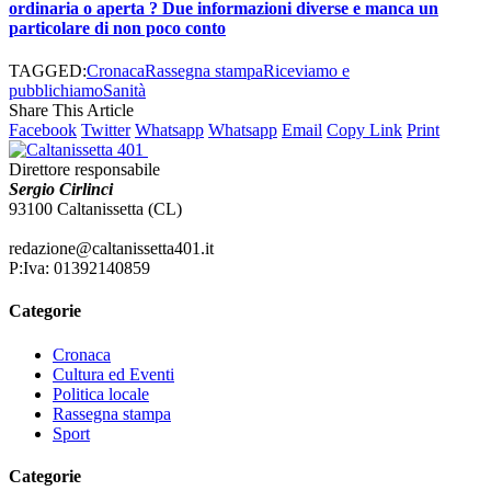
ordinaria o aperta ? Due informazioni diverse e manca un
particolare di non poco conto
TAGGED:
Cronaca
Rassegna stampa
Riceviamo e
pubblichiamo
Sanità
Share This Article
Facebook
Twitter
Whatsapp
Whatsapp
Email
Copy Link
Print
Direttore responsabile
Sergio Cirlinci
93100 Caltanissetta (CL)
redazione@caltanissetta401.it
P:Iva: 01392140859
Categorie
Cronaca
Cultura ed Eventi
Politica locale
Rassegna stampa
Sport
Categorie