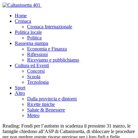
Home
Cronaca
Cronaca Internazionale
Politica locale
Politica
Rassegna stampa
Economia e Finanza
Riflessioni
Riceviamo e pubblichiamo
Cultura ed Eventi
Concorsi
Scuola
Tecnologia
Sport
Altro
Dalla provincia e dintorni
Ricette tipiche
Salute & Benessere
Meteo
Reading:
Fondi per l’autismo in scadenza il prossimo 31 marzo, le
famiglie chiedono all’ASP di Caltanissetta, di sbloccare le procedure
per non perdere queste risorse preziose per i loro figli e figlie