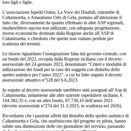
loro figli e figlie.
L’associazione Ispedd Onlus, La Voce dei Disabili, entrambe di
Caltanissetta, e Amautismo Odv di Gela, portano all’attenzione il
fatto che, diversamente da quanto effettuato in altre ASP regionali,
risulterebbero ancora non utilizzate, con adeguata progettazione,
risorse economiche destinate dalla Regione anche all’ASP di
Caltanissetta, e chiedono che queste non vadano perdute per
scadenza dei termini.
Le risorse riguardano l’assegnazione fatta dal governo centrale, con
un fondo del 2022, recepita dalla Regione siciliana con il decreto
assessoriale del 24 gennaio 2023, denominato “Criteri e modalità di
utilizzazione dei fondi per la cura dei soggetti con disturbo dello
spettro autistico per l’anno 2022”, a cui ha fatto seguito il decreto
assessoriale attuativo n°528 del 6.6.2023.
In seguito al decreto assessoriale sarebbero stati assegnati all’Asp di
Caltanissetta, unitamente alle altre aziende ospedaliere siciliane, €
104.382,35 e, con un altro fondo, 87.730,10 dell’anno 2021
(decreto assessoriale n°274 del 31.3.2023, in scadenza nel 2026).
Ricordiamo che i pazienti affetti dal disturbo dello spettro autistico di
Caltanissetta e Gela, che usufruiscono del progetto ex pilota, hanno
subito una diminuzione delle ore giornaliere del servizio, passando