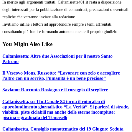
In merito agli argomenti trattati, Caltanissetta401.it resta a disposizione
degli interessati per la pubblicazione di comunicati, precisazioni o eventuali
repliche che verranno inviate alla redazione.
Invitiamo infine i lettori ad approfondire sempre i temi affrontati,
consultando più fonti e formando autonomamente il proprio giudizio.
You Might Also Like
Caltanissetta: Altre due Associazioni per il nostro Santo
Patrono
Il Vescovo Mons. Russotto: “Lavorare con zelo e accogliere
l’altro con un sorriso, l’umanità è un bene prezioso”
Saviano: Racconto Rostagno e il coraggio di scegliere
Caltanissetta, su Tfn-Canale 84 torna il rotocalco di
approfondimento giornalistico “La Verità”. Si parlerà di strade,
viabilità, piste ciclabili ma anche delle eterne incompiute:
piscina e gradinata del Tomaselli
Caltanissetta, Consiglio monotematico del 19 Giugno: Seduta