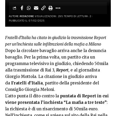
AUTORE:
REDAZIONE
VISUALIZZAZIONI: 295
TEMPO DI LETTURA: 2
PUBBLICATO IL: 07/02/2025
Fratelli d’Italia ha citato in giudizio la trasmissione Report
per un’inchiesta sulle infiltrazioni della mafia a Milano
Dopo la circolare bavaglio arriva anche la denuncia
bavaglio. Per la prima volta, un partito cita un
programma televisivo in giudizio, chiedendo 50mila
alla trasmissione di Rai 3,
Report
, e al giornalista
Giorgio Mottola. La citazione in giudizio arriva
da
Fratelli d’Italia
, partito della presidente del
Consiglio Giorgia Meloni.
L’atto punta il dito contro la
puntata di Report in cui
viene presentata l’inchiesta “La mafia a tre teste”
:
la richiesta è di un risarcimento di 50mila euro.
Nell’inchiesta, come si spiega sul sito della Rai nella