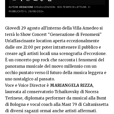
AUTORE:
REDAZIONE
VISUALIZZAZIONI: 309
TEMPO DI LETTURA: 3
PUBBLICATO IL: 29/08/2024
Giovedì 29 agosto all’interno della Villa Amedeo si
terrà lo Show Concert “Generazione di Fenomeni”
Un’affascinante location aperta eccezionalmente
dalle ore 21:00 per poter intrattenere il pubblico e
creare agli artisti locali una scenografia d’eccezione.
È un concerto pop rock che racconta i fenomeni del
panorama musicale del nuovo millennio con un
occhio puntato verso il futuro della musica leggera e
uno nostalgico al passato.
Voce e Voice Director è
MARIANGELA RIZZA
,
laureata al conservatorio Tchaikovsky di Nocera
Terinese, diplomata performer da musical alla Bsmt
di Bologna e vocal coach alla Mast 79 di Caltanissetta
di diversi ragazzi ormai anche artisti affermati.