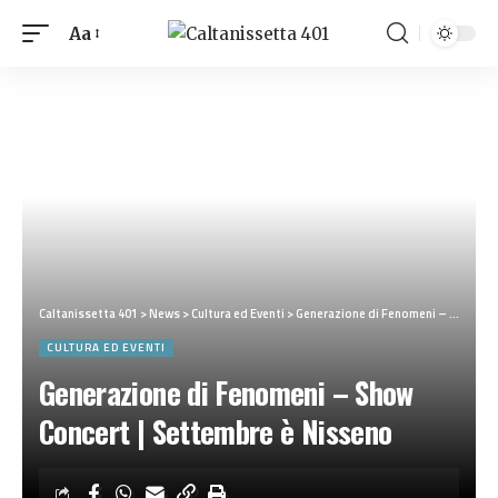
Aa
Caltanissetta 401
>
News
>
Cultura ed Eventi
>
Generazione di Fenomeni – Show Concert | Settembre è Nisseno
CULTURA ED EVENTI
Generazione di Fenomeni – Show
Concert | Settembre è Nisseno