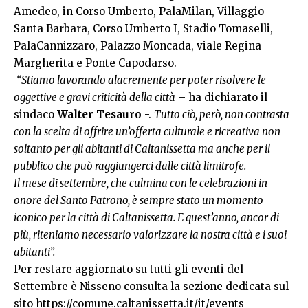
Amedeo, in Corso Umberto, PalaMilan, Villaggio
Santa Barbara, Corso Umberto I, Stadio Tomaselli,
PalaCannizzaro, Palazzo Moncada, viale Regina
Margherita e Ponte Capodarso.
“Stiamo lavorando alacremente per poter risolvere le
oggettive e gravi criticità della città
– ha dichiarato il
sindaco
Walter Tesauro
-.
Tutto ciò, però, non contrasta
con la scelta di offrire un’offerta culturale e ricreativa non
soltanto per gli abitanti di Caltanissetta ma anche per il
pubblico che può raggiungerci dalle città limitrofe.
Il mese di settembre, che culmina con le celebrazioni in
onore del Santo Patrono, è sempre stato un momento
iconico per la città di Caltanissetta. E quest’anno, ancor di
più, riteniamo necessario valorizzare la nostra città e i suoi
abitanti”.
Per restare aggiornato su tutti gli eventi del
Settembre è Nisseno consulta la sezione dedicata sul
sito
https://comune.caltanissetta.it/it/events