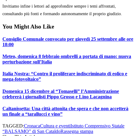
Invitiamo infine i lettori ad approfondire sempre i temi affrontati,
consultando più fonti e formando autonomamente il proprio giudizio.
You Might Also Like
Consiglio Comunale convocato per giovedì 25 settembre alle ore
18:00
Meteo, domenica 8 febbraio ombrelli a portata di mano: nuova
perturbazione sull’Italia
Italia Nostra: “Contro il proliferare indiscriminato di eolico e
mega-fotovoltaico”
Domenica 15 dicembre al “Tomaselli” l’Amministrazione
celebrerà i giornalisti Pippo Grosso e Lino Lacagnina
Caltanissetta: Una città attonita che spera e che non accetterà
un finale a “tarallucci e vino”
TAGGED:
Cronaca
Cultura e eventi
Istituto Comprensivo Statale
“BALSAMO” di San Cataldo
Rassegna stampa