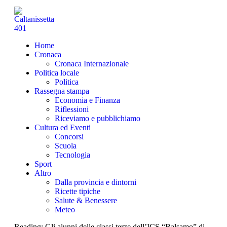
Home
Cronaca
Cronaca Internazionale
Politica locale
Politica
Rassegna stampa
Economia e Finanza
Riflessioni
Riceviamo e pubblichiamo
Cultura ed Eventi
Concorsi
Scuola
Tecnologia
Sport
Altro
Dalla provincia e dintorni
Ricette tipiche
Salute & Benessere
Meteo
Reading:
Gli alunni delle classi terze dell’ICS “Balsamo” di