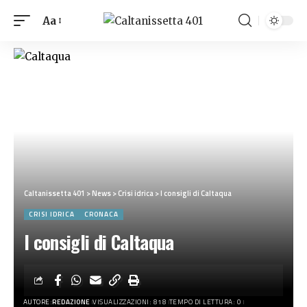
Aa
Caltanissetta 401
>
News
>
Crisi idrica
>
I consigli di Caltaqua
CRISI IDRICA
CRONACA
I consigli di Caltaqua
AUTORE:
REDAZIONE
VISUALIZZAZIONI: 818
TEMPO DI LETTURA: 0