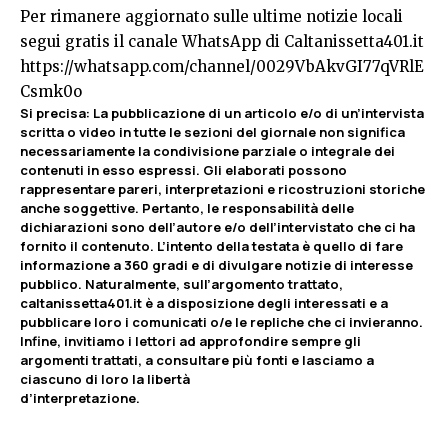
Per rimanere aggiornato sulle ultime notizie locali
segui gratis il canale WhatsApp di Caltanissetta401.it
https://whatsapp.com/channel/0029VbAkvGI77qVRlE
Csmk0o
Si precisa
:
La pubblicazione di un articolo e/o di un’intervista
scritta o video in tutte le sezioni del giornale non significa
necessariamente la condivisione parziale o integrale dei
contenuti in esso espressi. Gli elaborati possono
rappresentare pareri, interpretazioni e ricostruzioni storiche
anche soggettive. Pertanto, le responsabilità delle
dichiarazioni sono dell’autore e/o dell’intervistato che ci ha
fornito il contenuto. L’intento della testata è quello di fare
informazione a 360 gradi e di divulgare notizie di interesse
pubblico. Naturalmente, sull’argomento trattato,
caltanissetta401.it è a disposizione degli interessati e a
pubblicare loro i comunicati o/e le repliche che ci invieranno.
Infine, invitiamo i lettori ad approfondire sempre gli
argomenti trattati, a consultare più fonti e lasciamo a
ciascuno di loro la libertà
d’interpretazione.