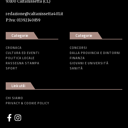
93100 Caltanissetta (CL)
redazione@caltanissetta401.it
P:Iva: 01392140859
Categorie
Categorie
CRONACA
CONCORSI
CULTURA ED EVENTI
DALLA PROVINCIA E DINTORNI
POLITICA LOCALE
FINANZA
RASSEGNA STAMPA
GIOVANI E UNIVERSITÀ
SPORT
SANITÀ
Link utili
CHI SIAMO
PRIVACY & COOKIE POLICY