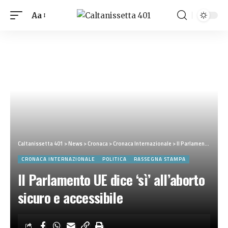
Aa
Caltanissetta 401
>
News
>
Cronaca
>
Cronaca Internazionale
>
Il Parlamento UE dice ‘sì’ all’aborto sicuro e accessibile
CRONACA INTERNAZIONALE
POLITICA
RASSEGNA STAMPA
Il Parlamento UE dice ‘sì’ all’aborto
sicuro e accessibile