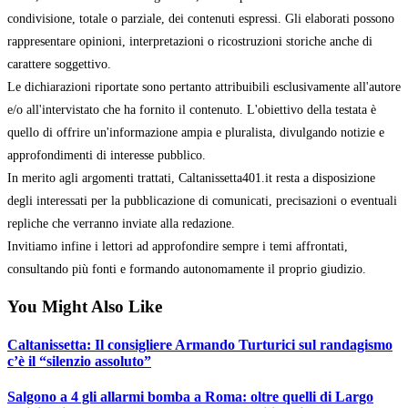
condivisione, totale o parziale, dei contenuti espressi. Gli elaborati possono
rappresentare opinioni, interpretazioni o ricostruzioni storiche anche di
carattere soggettivo.
Le dichiarazioni riportate sono pertanto attribuibili esclusivamente all'autore
e/o all'intervistato che ha fornito il contenuto. L'obiettivo della testata è
quello di offrire un'informazione ampia e pluralista, divulgando notizie e
approfondimenti di interesse pubblico.
In merito agli argomenti trattati, Caltanissetta401.it resta a disposizione
degli interessati per la pubblicazione di comunicati, precisazioni o eventuali
repliche che verranno inviate alla redazione.
Invitiamo infine i lettori ad approfondire sempre i temi affrontati,
consultando più fonti e formando autonomamente il proprio giudizio.
You Might Also Like
Caltanissetta: Il consigliere Armando Turturici sul randagismo
c’è il “silenzio assoluto”
Salgono a 4 gli allarmi bomba a Roma: oltre quelli di Largo