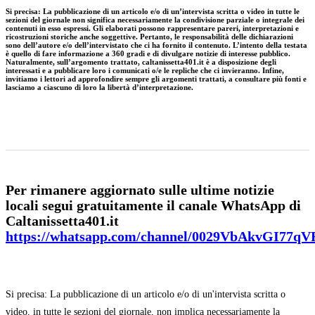
Si precisa
:
La pubblicazione di un articolo e/o di un’intervista scritta o video in tutte le
sezioni del giornale non significa necessariamente la condivisione parziale o integrale dei
contenuti in esso espressi. Gli elaborati possono rappresentare pareri, interpretazioni e
ricostruzioni storiche anche soggettive. Pertanto, le responsabilità delle dichiarazioni
sono dell’autore e/o dell’intervistato che ci ha fornito il contenuto. L’intento della testata
è quello di fare informazione a 360 gradi e di divulgare notizie di interesse pubblico.
Naturalmente, sull’argomento trattato, caltanissetta401.it è a disposizione degli
interessati e a pubblicare loro i comunicati o/e le repliche che ci invieranno. Infine,
invitiamo i lettori ad approfondire sempre gli argomenti trattati, a consultare più fonti e
lasciamo a ciascuno di loro la libertà d’interpretazione.
Per rimanere aggiornato sulle ultime notizie
locali segui gratuitamente il canale WhatsApp di
Caltanissetta401.it
https://whatsapp.com/channel/0029VbAkvGI77q
Si precisa: La pubblicazione di un articolo e/o di un'intervista scritta o
video, in tutte le sezioni del giornale, non implica necessariamente la