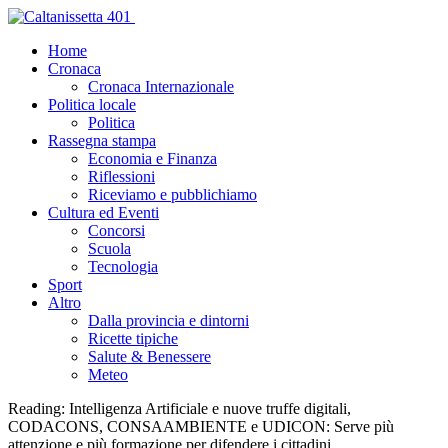
Home
Cronaca
Cronaca Internazionale
Politica locale
Politica
Rassegna stampa
Economia e Finanza
Riflessioni
Riceviamo e pubblichiamo
Cultura ed Eventi
Concorsi
Scuola
Tecnologia
Sport
Altro
Dalla provincia e dintorni
Ricette tipiche
Salute & Benessere
Meteo
Reading:
Intelligenza Artificiale e nuove truffe digitali,
CODACONS, CONSAAMBIENTE e UDICON: Serve più
attenzione e più formazione per difendere i cittadini