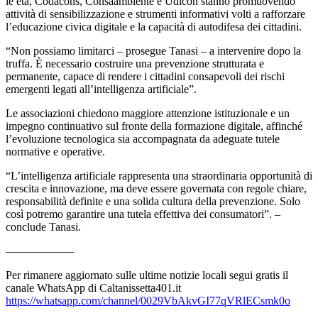
le età, Codacons, Consaambiente e Udicon stanno promuovendo
attività di sensibilizzazione e strumenti informativi volti a rafforzare
l’educazione civica digitale e la capacità di autodifesa dei cittadini.
“Non possiamo limitarci – prosegue Tanasi – a intervenire dopo la
truffa. È necessario costruire una prevenzione strutturata e
permanente, capace di rendere i cittadini consapevoli dei rischi
emergenti legati all’intelligenza artificiale”.
Le associazioni chiedono maggiore attenzione istituzionale e un
impegno continuativo sul fronte della formazione digitale, affinché
l’evoluzione tecnologica sia accompagnata da adeguate tutele
normative e operative.
“L’intelligenza artificiale rappresenta una straordinaria opportunità di
crescita e innovazione, ma deve essere governata con regole chiare,
responsabilità definite e una solida cultura della prevenzione. Solo
così potremo garantire una tutela effettiva dei consumatori”. –
conclude Tanasi.
——————
Per rimanere aggiornato sulle ultime notizie locali segui gratis il
canale WhatsApp di Caltanissetta401.it
https://whatsapp.com/channel/0029VbAkvGI77qVRlECsmk0o