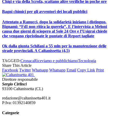
Chigi e via della Scrofa, scattano altre verifiche in poche ore
Bagni chimici per gli avventori dei locali pubblici
Attentato a Ranucci, dopo la solidarietà iniziano i distinguo.
Bignami: “FdI non ritira la querela”. E l’intervista a Meloni
causa due giorni di sciopero al Sole 24 Ore e l’Usigrai chiede
che vengano ripristinate le puntate di Report tagliate
Ok dalla giunta Schifani a 55 mln per la manutenzione delle
strade provinciali. A Caltanissetta (4,5)
TAGGED:
Cronaca
Riceviamo e pubblichiamo
Tecnologia
Share This Article
Facebook
Twitter
Whatsapp
Whatsapp
Email
Copy Link
Print
Direttore responsabile
Sergio Cirlinci
93100 Caltanissetta (CL)
redazione@caltanissetta401.it
P:Iva: 01392140859
Categorie