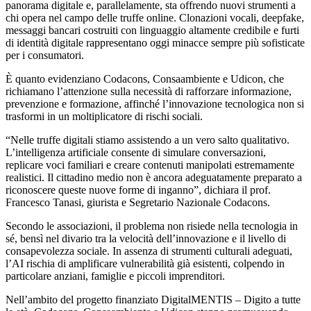
panorama digitale e, parallelamente, sta offrendo nuovi strumenti a
chi opera nel campo delle truffe online. Clonazioni vocali, deepfake,
messaggi bancari costruiti con linguaggio altamente credibile e furti
di identità digitale rappresentano oggi minacce sempre più sofisticate
per i consumatori.
È quanto evidenziano Codacons, Consaambiente e Udicon, che
richiamano l’attenzione sulla necessità di rafforzare informazione,
prevenzione e formazione, affinché l’innovazione tecnologica non si
trasformi in un moltiplicatore di rischi sociali.
“Nelle truffe digitali stiamo assistendo a un vero salto qualitativo.
L’intelligenza artificiale consente di simulare conversazioni,
replicare voci familiari e creare contenuti manipolati estremamente
realistici. Il cittadino medio non è ancora adeguatamente preparato a
riconoscere queste nuove forme di inganno”, dichiara il prof.
Francesco Tanasi, giurista e Segretario Nazionale Codacons.
Secondo le associazioni, il problema non risiede nella tecnologia in
sé, bensì nel divario tra la velocità dell’innovazione e il livello di
consapevolezza sociale. In assenza di strumenti culturali adeguati,
l’AI rischia di amplificare vulnerabilità già esistenti, colpendo in
particolare anziani, famiglie e piccoli imprenditori.
Nell’ambito del progetto finanziato DigitalMENTIS – Digito a tutte