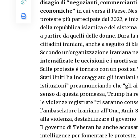
disagio di “negozianti, commercianti e
economiche”
in cui versa il Paese. Ne
proteste più partecipate dal 2022, e ini
della repubblica islamica e del sistema d
a partire da quelli delle donne. Dura l
cittadini iraniani, anche a seguito di bl
Secondo un’organizzazione iraniana negl
intensificate le uccisioni e i morti sa
Sulle proteste è tornato con un post su
Stati Uniti ha incoraggiato gli iraniani
istituzioni”
preannunciando che “gli aiut
senso di questa promessa, Trump ha r
le violenze registrate “ci saranno conse
l’ambasciatore iraniano all’Onu, Amir 
alla violenza, destabilizzare il governo
Il governo di Teheran ha anche accusato
intelligence per fomentare le proteste,