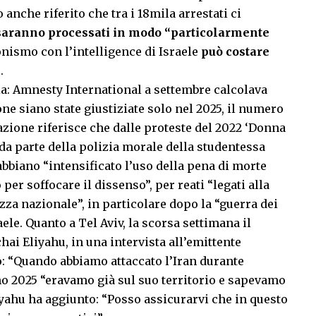
 anche riferito che tra i 18mila arrestati ci
saranno processati in modo “particolarmente
ionismo con l’intelligence di Israele
può costare
e
.
boia: Amnesty International a settembre calcolava
ne siano state giustiziate solo nel 2025, il numero
zazione riferisce che dalle proteste del 2022 ‘Donna
e da parte della polizia morale della studentessa
abbiano “intensificato l’uso della pena di morte
er soffocare il dissenso”, per reati “legati alla
zza nazionale”, in particolare dopo la “guerra dei
ele. Quanto a Tel Aviv, la scorsa settimana il
ai Eliyahu, in una intervista all’emittente
o: “Quando abbiamo attaccato l’Iran durante
o 2025 “eravamo già sul suo territorio e sapevamo
liyahu ha aggiunto: “Posso assicurarvi che in questo