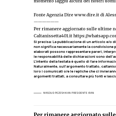
momento laggiù alcuni dei nostri uomin
Fonte Agenzia Dire
www.dire.it
di Ales
——————
Per rimanere aggiornato sulle ultime no
Caltanissetta401.it
https://whatsapp.
Si precisa
:
La pubblicazione di un articolo e/o di 
non significa necessariamente la condivisione pa
elaborati possono rappresentare pareri, interpr
le responsabilità delle dichiarazioni sono dell’au
L’intento della testata è quello di fare informaz
Naturalmente, sull’argomento trattato, caltaniss
loro i comunicati o/e le repliche che ci invierann
argomenti trattati, a consultare più fonti e lasc
MASOUD PEZESHKIAN PRESIDENTE IRAN
Per rimanere aggiornato sulle 