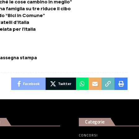
ché le cose cambino in meglio”
na famiglia su tre riduce il cibo
o “Bici in Comune”
elli d’Italia
lata per l’Italia
assegna stampa
Facebook
Twitter
e
Categorie
CONCORSI