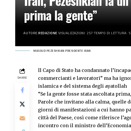
Iran, Pezeshkian fa un
prima la gente”
AUTORE:
REDAZIONE
VISUALIZZAZIONI: 257
TEMPO DI LETTURA: 5
MASOUD PEZESHKIAN PRESIDENTE IRAN
Il Capo di Stato ha condannato l’incapac
commercianti e lavoratori” ma ha ignora
SHARE
islamica e del sistema degli ayatollah
“Se la gente fosse stata ascoltata prim
Parole che invitano alla calma, quelle 
giorni di manifestazioni a cui hanno par
città del Paese, così come riferisce l’a
incontro con il ministro dell’Economi