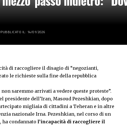
 ‘mezzo’ passo indietro: “D
PUBBLICATO IL: 14/01/2026
ità di raccogliere il disagio di “negozianti,
to le richieste sulla fine della repubblica
a, non saremmo arrivati a vedere queste proteste”.
del presidente dell’Iran, Masoud Pezeshkian, dopo
tecipato migliaia di cittadini a Teheran e in altre
genzia nazionale Irna. Pezeshkian, nel corso di un
a, ha condannato
l’incapacità di raccogliere il