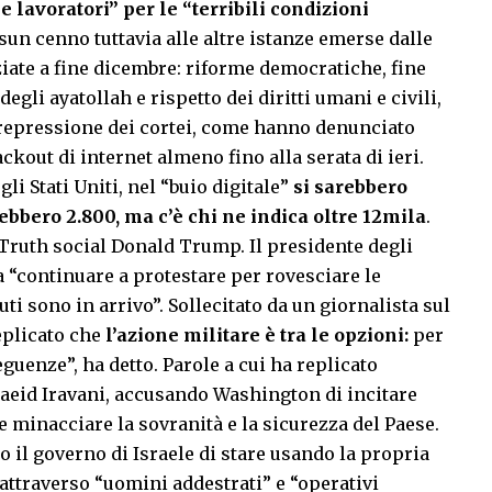
 lavoratori” per le “terribili condizioni
ssun cenno tuttavia alle altre istanze emerse dalle
ziate a fine dicembre: riforme democratiche, fine
egli ayatollah e rispetto dei diritti umani e civili,
a repressione dei cortei, come hanno denunciato
ackout di internet almeno fino alla serata di ieri.
i Stati Uniti, nel “buio digitale”
si sarebbero
rebbero 2.800, ma c’è chi ne indica oltre 12mila
.
 Truth social Donald Trump. Il presidente degli
 a
“continuare a protestare per rovesciare le
i sono in arrivo”. Sollecitato da un giornalista sul
eplicato che
l’azione militare è tra le opzioni:
per
guenze”, ha detto. Parole a cui ha replicato
Saeid Iravani, accusando Washington di incitare
 e minacciare la sovranità e la sicurezza del Paese.
 il governo di Israele di stare usando la propria
 attraverso “uomini addestrati” e “operativi