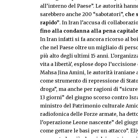
all’interno del Paese”. Le autorità hanno
sarebbero anche 200 “sabotatori”,
che 
rapido”
. In Iran l’accusa di collaboraz
fino alla condanna alla pena capital
In Iran infatti si fa ancora ricorso al 
che nel Paese oltre un migliaio di perso
più alto degli ultimi 15 anni. L’organiz
vita a libertà’, esplose dopo l’uccision
Mahsa Jina Amini, le autorità iraniane 
come strumento di repressione di Stato p
droga”, ma anche per ragioni di “sicure
13 giorni” del giugno scorso contro Isra
ministro del Patrimonio culturale Amich
radiofonica delle Forze armate, ha dett
l’operazione Leone nascente” del giugn
come gettare le basi per un attacco”. E