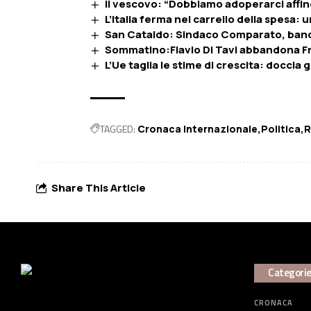
Il vescovo: “Dobbiamo adoperarci affin
L’Italia ferma nel carrello della spesa: u
San Cataldo: Sindaco Comparato, band
Sommatino:Flavio Di Tavi abbandona Frat
L’Ue taglia le stime di crescita: doccia ge
TAGGED:
Cronaca Internazionale
Politica
R
Share This Article
Categori
CRONACA