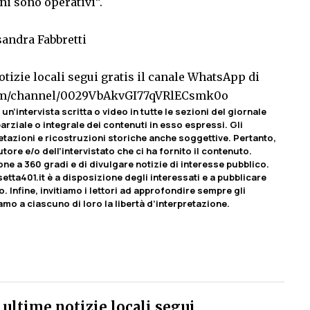
i sono operativi”.
sandra Fabbretti
tizie locali segui gratis il canale WhatsApp di
com/channel/0029VbAkvGI77qVRlECsmk0o
un’intervista scritta o video in tutte le sezioni del giornale
rziale o integrale dei contenuti in esso espressi. Gli
etazioni e ricostruzioni storiche anche soggettive. Pertanto,
tore e/o dell’intervistato che ci ha fornito il contenuto.
ione a 360 gradi e di divulgare notizie di interesse pubblico.
etta401.it è a disposizione degli interessati e a pubblicare
o. Infine, invitiamo i lettori ad approfondire sempre gli
iamo a ciascuno di loro la libertà d’interpretazione.
ultime notizie locali segui