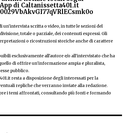
App di Caltanissetta401.it
el/0029VbAkvGI77qVRlECsmk0o
 un'intervista scritta o video, in tutte le sezioni del
isione, totale o parziale, dei contenuti espressi. Gli
rpretazioni o ricostruzioni storiche anche di carattere
ibili esclusivamente all'autore e/o all'intervistato che ha
è quello di offrire un'informazione ampia e pluralista,
esse pubblico.
401.it resta a disposizione degli interessati per la
entuali repliche che verranno inviate alla redazione.
pre i temi affrontati, consultando più fonti e formando