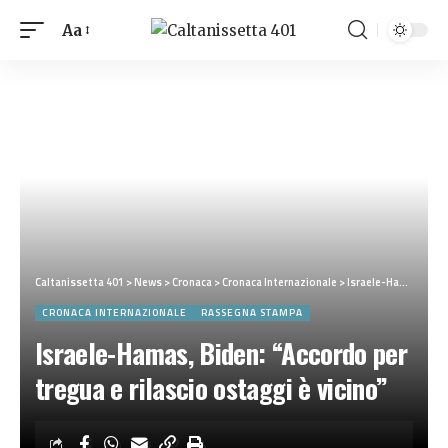
Aa
Caltanissetta 401
>
News
>
Cronaca
>
Cronaca Internazionale
>
Israele-Hamas, Biden: “Accordo per tregua e rilascio ostaggi è vicino”
CRONACA INTERNAZIONALE
RASSEGNA STAMPA
Israele-Hamas, Biden: “Accordo per
tregua e rilascio ostaggi è vicino”