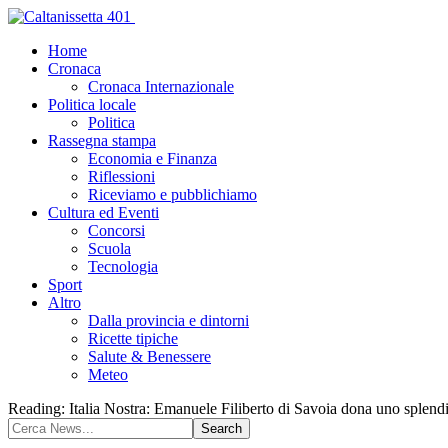
Home
Cronaca
Cronaca Internazionale
Politica locale
Politica
Rassegna stampa
Economia e Finanza
Riflessioni
Riceviamo e pubblichiamo
Cultura ed Eventi
Concorsi
Scuola
Tecnologia
Sport
Altro
Dalla provincia e dintorni
Ricette tipiche
Salute & Benessere
Meteo
Reading:
Italia Nostra: Emanuele Filiberto di Savoia dona uno splend