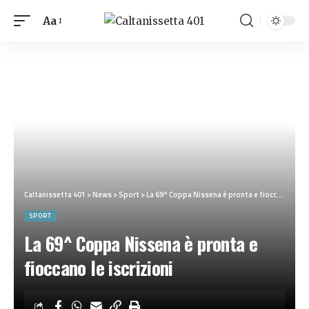
Aa
Caltanissetta 401
>
News
>
Sport
>
La 69^ Coppa Nissena è pronta e fioccano le iscrizioni
SPORT
La 69^ Coppa Nissena è pronta e
fioccano le iscrizioni