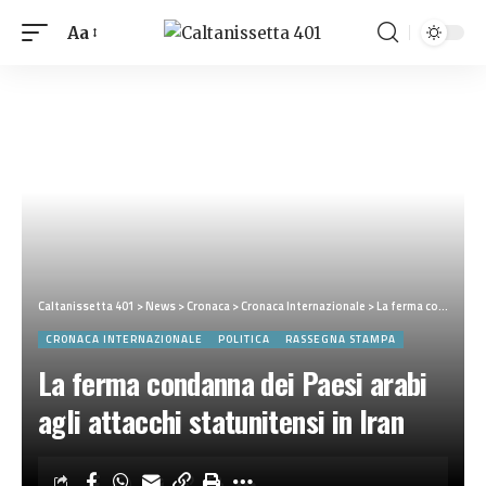
Aa
Caltanissetta 401
>
News
>
Cronaca
>
Cronaca Internazionale
>
La ferma condanna dei Paesi arabi agli attacchi statunitensi in Iran
CRONACA INTERNAZIONALE
POLITICA
RASSEGNA STAMPA
La ferma condanna dei Paesi arabi
agli attacchi statunitensi in Iran