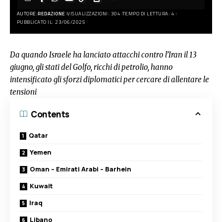
AUTORE:
REDAZIONE
VISUALIZZAZIONI: 304
TEMPO DI LETTURA: 4
PUBBLICATO IL: 23/06/2025
Da quando Israele ha lanciato attacchi contro l’Iran il 13
giugno, gli stati del Golfo, ricchi di petrolio, hanno
intensificato gli sforzi diplomatici per cercare di allentare le
tensioni
Contents
Qatar
Yemen
Oman – Emirati Arabi – Barhein
Kuwait
Iraq
Libano